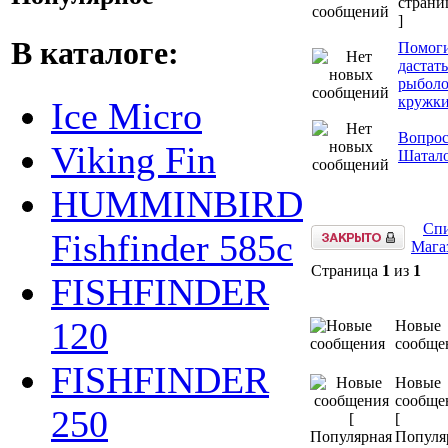
страни
]
В каталоге:
Помог
дастать
рыбол
кружк
Ice Micro
Вопро
Viking Fin
Шатало
HUMMINBIRD
Спи
Fishfinder 585c
Мага
Страница
1
из
1
FISHFINDER
120
Новые
сообще
FISHFINDER
Новые
сообще
250
[
Популя