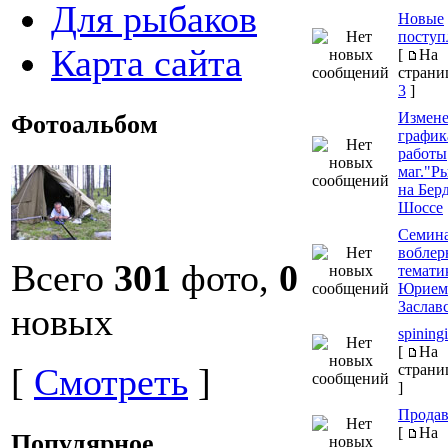
Для рыбаков
Новые
поступ
Карта сайта
[
На
страни
3
]
Измен
Фотоальбом
график
работы
маг."Р
на Бер
Шоссе
Семина
воблер
Всего
301
фото,
0
темати
Юрием
Заслав
новых
spiningi
[
На
[
Смотреть
]
страни
]
Прода
[
На
Популярное