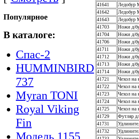
41641
Ледобур M
41642
Ледобур 
Популярное
41643
Ледобур 
41703
Ножи д/б
В каталоге:
41704
Ножи д/б
41706
Ножи д/б
41711
Ножи д/бу
Спас-2
41712
Ножи д/бу
41713
Ножи д/бу
HUMMINBIRD
41714
Ножи д/бу
737
41721
Чехол на 
41722
Чехол на
Myran TONI
41723
Чехол на 
41724
Чехол на 
Royal Viking
41725
Чехол на 
41729
Футляр д
Fin
41731
Удлините
41732
Удлините
Модель 1155
41733
Удлините