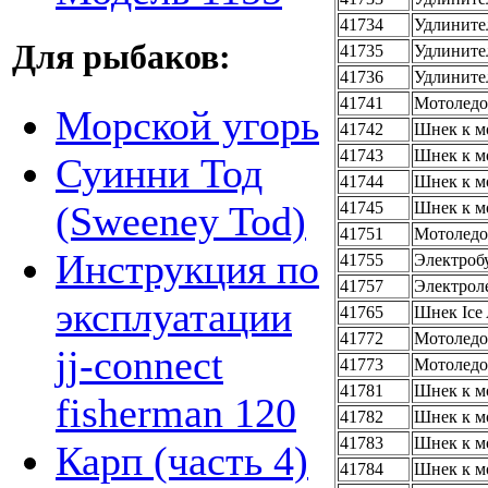
41734
Удлинител
Для рыбаков:
41735
Удлинител
41736
Удлинител
41741
Мотоледоб
Морской угорь
41742
Шнек к мо
41743
Шнек к мо
Суинни Тод
41744
Шнек к мо
41745
Шнек к мо
(Sweeney Tod)
41751
Мотоледо
Инструкция по
41755
Электробу
41757
Электроле
эксплуатации
41765
Шнек Ice 
41772
Мотоледоб
jj-connect
41773
Мотоледоб
41781
Шнек к мо
fisherman 120
41782
Шнек к мо
41783
Шнек к мо
Карп (часть 4)
41784
Шнек к мо