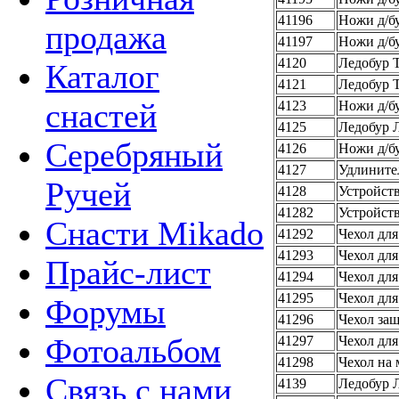
41196
Ножи д/бу
продажа
41197
Ножи д/бу
4120
Ледобур 
Каталог
4121
Ледобур 
снастей
4123
Ножи д/б
4125
Ледобур Л
Серебряный
4126
Ножи д/б
4127
Удлинител
Ручей
4128
Устройств
41282
Устройств
Снасти Mikado
41292
Чехол дл
41293
Чехол для
Прайс-лист
41294
Чехол для
41295
Чехол для
Форумы
41296
Чехол за
Фотоальбом
41297
Чехол для
41298
Чехол на 
Связь с нами
4139
Ледобур 