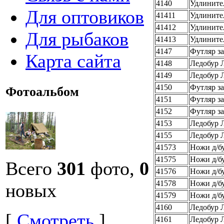
4140
Удлинител
Для оптовиков
41411
Удлините
41412
Удлините
Для рыбаков
41413
Удлините
4147
Футляр з
Карта сайта
4148
Ледобур 
4149
Ледобур 
4150
Футляр з
Фотоальбом
4151
Футляр з
4152
Футляр з
4153
Ледобур 
4155
Ледобур 
41573
Ножи д/б
41575
Ножи д/б
Всего
301
фото,
0
41576
Ножи д/б
41578
Ножи д/б
новых
41579
Ножи д/б
4160
Ледобур 
[
Смотреть
]
4161
Ледобур Л