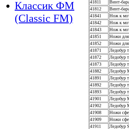
41811
Винт-бар
Классик ФМ
41812
Винт-бар
(Classic FM)
41841
Нож к мот
41842
Нож к мот
41843
Нож к мот
41851
Ножи для
41852
Ножи для
41871
Ледобур 
41872
Ледобур 
41873
Ледобур 
41882
Ледобур M
41891
Ледобур 
41892
Ледобур 
41893
Ледобур 
41901
Ледобур M
41902
Ледобур M
41908
Ножи сфер
41909
Ножи сфер
41911
Ледобур S