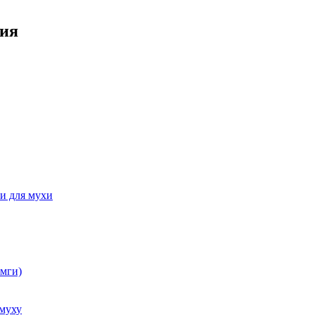
ния
и для мухи
емги)
 муху