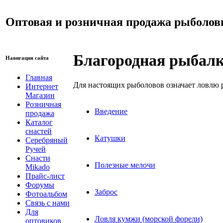
Оптовая и розничная продажа рыболов
Благородная рыбал
Навигация сайта
Главная
Для настоящих рыболовов означает ловлю ры
Интернет
Магазин
Розничная
Введение
продажа
Каталог
снастей
Катушки
Серебряный
Ручей
Снасти
Полезные мелочи
Mikado
Прайс-лист
Форумы
Заброс
Фотоальбом
Связь с нами
Для
Ловля кумжи (морской форели)
оптовиков