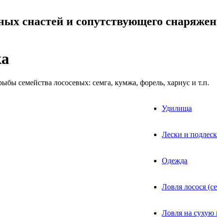
ных снастей и сопутствующего снаряже
ка
бы семейства лососевых: семга, кумжа, форель, хариус и т.п.
Удилища
Лески и подлеск
Одежда
Ловля лосося (с
Ловля на сухую