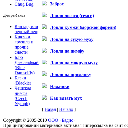
Заброс
Chug Bug
Ловля лосося (семги)
Для рыбаков:
Кантар, или
Ловля кумжи (морской форели)
черный лещ
Крючки,
Ловля на сухую муху
грузила и
прочие
Ловля на нимфу
снасти
Блю
Дамселфлай
Ловля на мокрую муху
(Blue
Damselfly)
Ловля на приманку
Блэки
(Blackie)
Наживки
Чешская
нимфа
Как вязать мух
(Czech
Nymph)
[
Назад
|
Начало
]
Copyright © 2005-2010
ООО «Бадис»
При цитировании материалов активная гиперссылка на сайт об