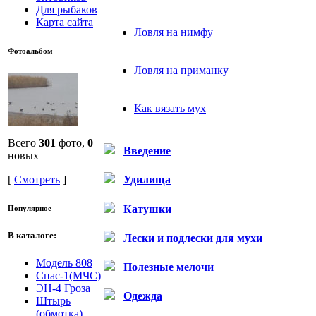
Для рыбаков
Карта сайта
Ловля на нимфу
Фотоальбом
Ловля на приманку
Как вязать мух
Всего
301
фото,
0
Введение
новых
[
Смотреть
]
Удилища
Катушки
Популярное
В каталоге:
Лески и подлески для мухи
Модель 808
Полезные мелочи
Спас-1(МЧС)
ЭН-4 Гроза
Одежда
Штырь
(обмотка)