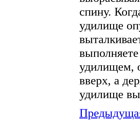
спину. Когд
удилище опу
выталкивает
выполняете
удилищем, о
вверх, а де
удилище вы
Предыдущая