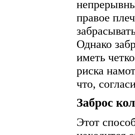
непрерывны
правое пле
забрасывать
Однако забр
иметь четк
риска намот
что, соглас
Заброс ко
Этот способ