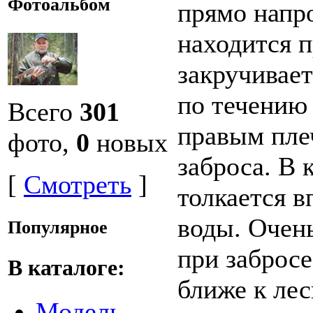
Фотоальбом
прямо напро
находится п
закручивает
по течению 
Всего
301
правым пле
фото,
0
новых
заброса. В 
[
Смотреть
]
толкается в
воды. Очен
Популярное
при забросе
В каталоге:
ближе к лес
Модель