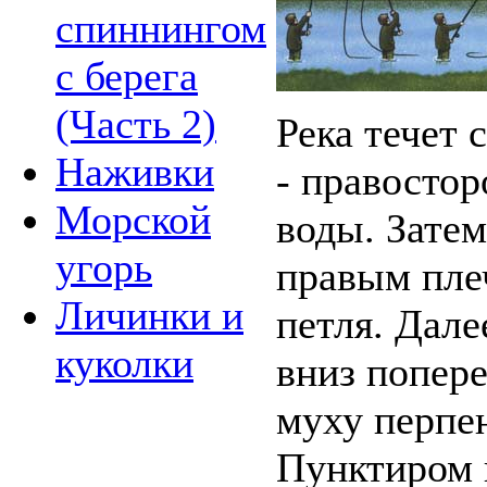
спиннингом
с берега
(Часть 2)
Река течет 
Наживки
- правосто
Морской
воды. Зате
угорь
правым пле
Личинки и
петля. Дале
куколки
вниз попере
муху перпе
Пунктиром 