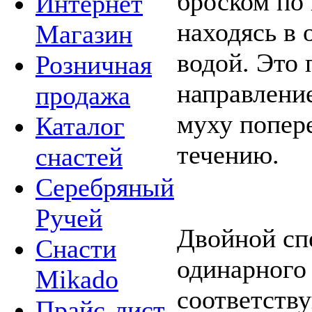
броском по
Интернет
находясь в 
Магазин
водой. Это 
Розничная
направлени
продажа
муху попере
Каталог
течению.
снастей
Серебряный
Ручей
Двойной спе
Снасти
одинарного 
Mikado
соответству
Прайс-лист