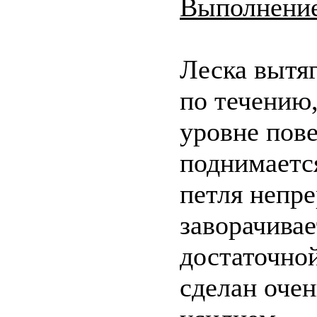
Выполнение
Леска вытя
по течению,
уровне пов
поднимаетс
петля непр
заворачивае
достаточно
сделан очен