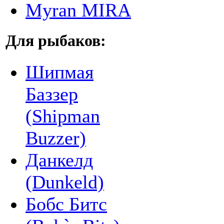
Myran MIRA
Для рыбаков:
Шипмая
Баззер
(Shipman
Buzzer)
Данкелд
(Dunkeld)
Бобс Битс