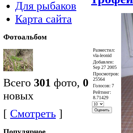
Для рыбаков
Карта сайта
Фотоальбом
Разместил:
vla-leonid
Добавлен:
Sep 27 2005
Просмотров:
Всего
301
фото,
0
25564
Голосов: 7
новых
Рейтинг:
8.71429
[
Смотреть
]
Популярное