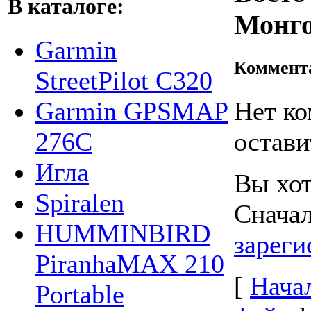
В каталоге:
Монго
Garmin
Коммент
StreetPilot C320
Garmin GPSMAP
Нет ко
276C
остави
Игла
Вы хот
Spiralen
Снача
HUMMINBIRD
зареги
PiranhaMAX 210
[
Нача
Portable