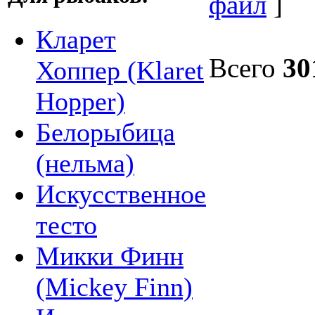
файл
]
Кларет
Всего
30
Хоппер (Klaret
Hopper)
Белорыбица
(нельма)
Искусственное
тесто
Микки Финн
(Mickey Finn)