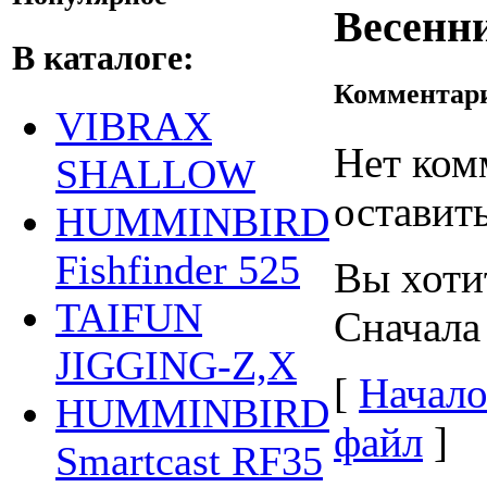
Весенн
В каталоге:
Комментар
VIBRAX
Нет ком
SHALLOW
оставить
HUMMINBIRD
Fishfinder 525
Вы хоти
TAIFUN
Сначала
JIGGING-Z,X
[
Начало
HUMMINBIRD
файл
]
Smartcast RF35