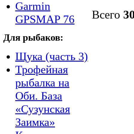
Garmin
Всего
3
GPSMAP 76
Для рыбаков:
Щука (часть 3)
Трофейная
рыбалка на
Оби. База
«Сузунская
Заимка»