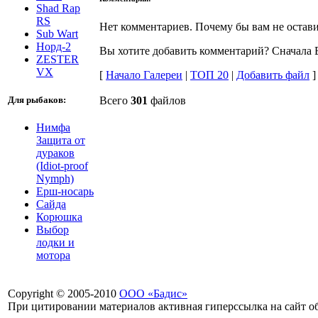
Shad Rap
RS
Нет комментариев. Почему бы вам не остави
Sub Wart
Норд-2
Вы хотите добавить комментарий? Сначала
ZESTER
VX
[
Начало Галереи
|
TOП 20
|
Добавить файл
]
Для рыбаков:
Всего
301
файлов
Нимфа
Защита от
дураков
(Idiot-proof
Nymph)
Ерш-носарь
Сайда
Корюшка
Выбор
лодки и
мотора
Copyright © 2005-2010
ООО «Бадис»
При цитировании материалов активная гиперссылка на сайт об