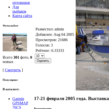
оптовиков
Для
рыбаков
Карта сайта
Фотоальбом
Разместил: admin
Добавлен: Aug 04 2005
Просмотров: 21686
Голосов: 3
Рейтинг: 6.33333
Всего
301
фото,
0
новых
[
Смотреть
]
Популярное
В каталоге:
17-21 февраля 2005 года. Выставк
Garmin
GPSMAP
76CS
Комментарии: