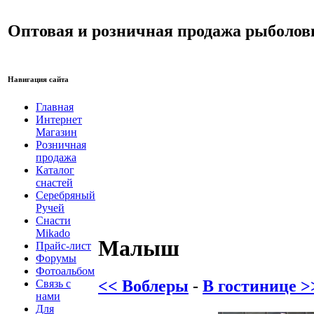
Оптовая и розничная продажа рыболов
Навигация сайта
Главная
Интернет
Магазин
Розничная
продажа
Каталог
снастей
Серебряный
Ручей
Снасти
Mikado
Малыш
Прайс-лист
Форумы
Фотоальбом
<< Воблеры
-
В гостинице >
Связь с
нами
Для