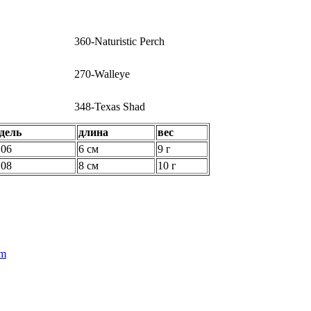
360-Naturistic Perch
270-Walleye
348-Texas Shad
дель
длина
вес
06
6 см
9 г
08
8 см
10 г
rm