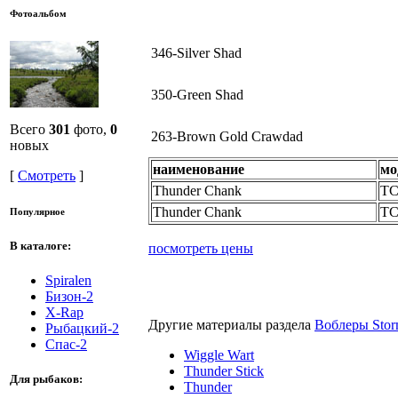
Фотоальбом
346-Silver Shad
350-Green Shad
Всего
301
фото,
0
263-Brown Gold Crawdad
новых
наименование
мо
[
Смотреть
]
Thunder Chank
TC
Thunder Chank
TC
Популярное
В каталоге:
посмотреть цены
Spiralen
Бизон-2
X-Rap
Другие материалы раздела
Воблеры Sto
Рыбацкий-2
Спас-2
Wiggle Wart
Thunder Stick
Для рыбаков:
Thunder