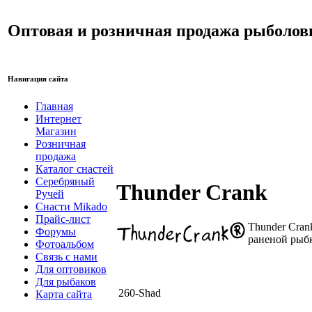
Оптовая и розничная продажа рыболов
Навигация сайта
Главная
Интернет
Магазин
Розничная
продажа
Каталог снастей
Серебряный
Thunder Crank
Ручей
Снасти Mikado
Прайс-лист
Thunder Cra
Форумы
раненой рыбк
Фотоальбом
Связь с нами
Для оптовиков
Для рыбаков
260-Shad
Карта сайта