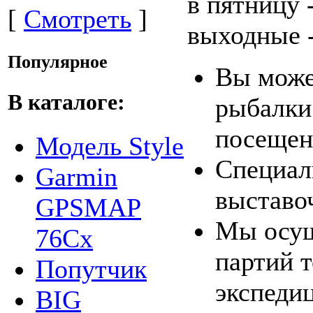
в пятницу -
[
Смотреть
]
выходные -
Популярное
Вы може
В каталоге:
рыбалки
посещени
Модель Style
Специал
Garmin
выставо
GPSMAP
Мы осущ
76Cx
партий т
Попутчик
экспеди
BIG