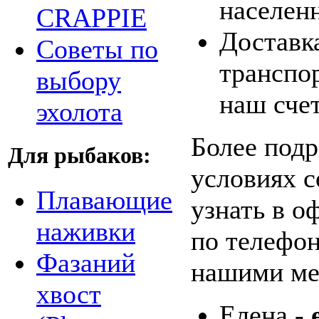
населен
CRAPPIE
Доставк
Советы по
транспо
выбору
наш счет
эхолота
Более под
Для рыбаков:
условиях 
Плавающие
узнать в о
наживки
по телефон
Фазаний
нашими ме
хвост
Елена -