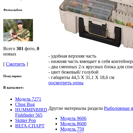
Фотоальбом
Всего
301
фото,
0
новых
- удобная верхняя часть
- нижняя часть вмещает в себя контейне
[
Смотреть
]
- два сменных 2-х ярусных блока для сп
- цвет бежевый/ голубой
Популярное
- габариты 44,5 Х 31,1 Х 18,6 см
посмотреть цены
В каталоге:
Модель 7271
Chug Bug
Другие материалы раздела
Рыболовные 
HUMMINBIRD
Fishfinder 565
Модель 9606
Skitter Pop
Модель 8600
ВЕГА-СПАРТ
Модель 759