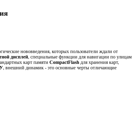
ния
огические нововведения, которых пользователи ждали от
тной дисплей
, специальные функции для навигации по улицам
тандартных карт памяти
CompactFlash
для хранения карт,
ДУ
, внешний динамик - это основные черты отличающие