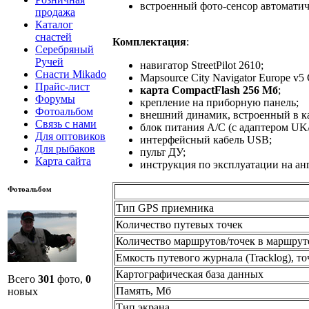
встроенный фото-сенсор автоматич
продажа
Каталог
снастей
Комплектация
:
Серебряный
Ручей
навигатор StreetPilot 2610;
Снасти Mikado
Mapsource City Navigator Europe v
Прайс-лист
карта CompactFlash 256 Мб
;
Форумы
крепление на приборную панель;
Фотоальбом
внешний динамик, встроенный в ка
Связь с нами
блок питания A/C (с адаптером UK/
Для оптовиков
интерфейсный кабель USB;
Для рыбаков
пульт ДУ;
Карта сайта
инструкция по эксплуатации на ан
Фотоальбом
Тип GPS приемника
Количество путевых точек
Количество маршрутов/точек в маршрут
Емкость путевого журнала (Tracklog), то
Картографическая база данных
Всего
301
фото,
0
Память, Мб
новых
Тип экрана