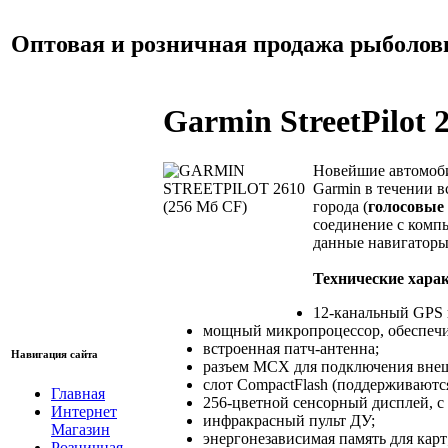
Оптовая и розничная продажа рыболов
Garmin StreetPilot 
Новейшие автомобил
Garmin в течении в
города (
голосовые
соединение с комп
данные навигаторы
Технические хара
12-канальный GPS
мощный микропроцессор, обеспечи
встроенная патч-антенна;
Навигация сайта
разъем MCX для подключения вне
слот CompactFlash (поддерживаются 
Главная
256-цветной сенсорный дисплей, с 
Интернет
инфракрасный пульт ДУ;
Магазин
энергонезависимая память для карт
Розничная