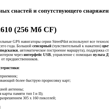
ных снастей и сопутствующего снаряже
2610 (256 Мб CF)
ьные GPS навигаторы серии StreetPilot используют все технол
сего года. Большой
сенсорный
(чувствительный к нажатию)
цве
 подсказки
, автоматическое построение маршрута), поддержка с
ьютером через
интерфейс USB
, управление с помощью
пульта 
 от предшественников.
ктеристики
:
 приемник;
вающий более быструю прорисовку карт;
шней антенны;
карты памяти тип I и II);
разрешением 305 x 160 пикселей;
;