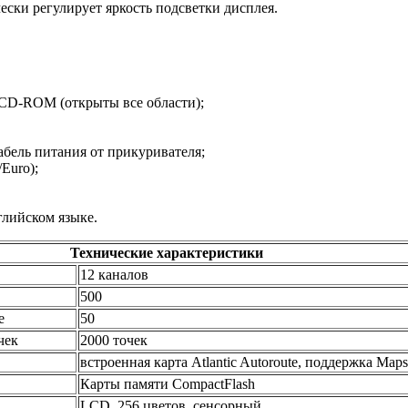
ески регулирует яркость подсветки дисплея.
5 CD-ROM (открыты все области);
бель питания от прикуривателя;
Euro);
глийском языке.
Технические характеристики
12 каналов
500
е
50
чек
2000 точек
встроенная карта Atlantic Autoroute, поддержка Map
Карты памяти CompactFlash
LCD, 256 цветов, сенсорный