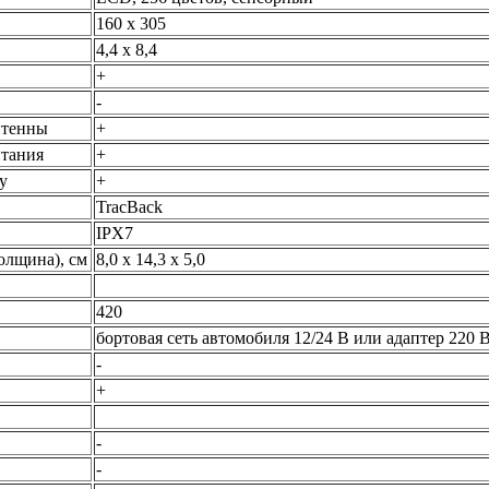
160 х 305
4,4 х 8,4
+
-
нтенны
+
тания
+
у
+
TracBack
IPX7
олщина), см
8,0 х 14,3 х 5,0
420
бортовая сеть автомобиля 12/24 В или адаптер 220 
-
+
-
-