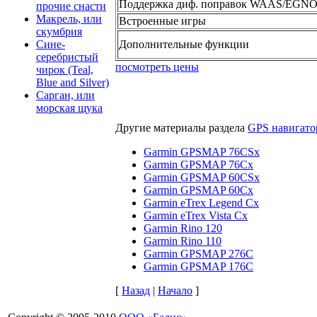
Поддержка диф. поправок WAAS/EGN
прочие снасти
Макрель, или
Встроенные игры
скумбрия
Дополнительные функции
Сине-
серебристый
посмотреть цены
чирок (Teal,
Blue and Silver)
Сарган, или
морская щука
Другие материалы раздела
GPS навигат
Garmin GPSMAP 76CSx
Garmin GPSMAP 76Cx
Garmin GPSMAP 60CSx
Garmin GPSMAP 60Cx
Garmin eTrex Legend Cx
Garmin eTrex Vista Cx
Garmin Rino 120
Garmin Rino 110
Garmin GPSMAP 276C
Garmin GPSMAP 176С
[
Назад
|
Начало
]