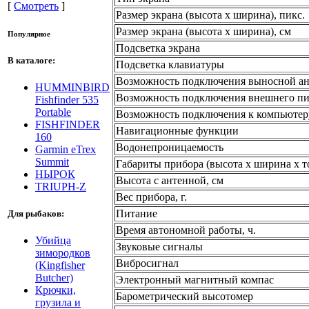
[
Смотреть
]
Размер экрана (высота х ширина), пикс.
Размер экрана (высота х ширина), см
Популярное
Подсветка экрана
В каталоге:
Подсветка клавиатуры
Возможность подключения выносной а
HUMMINBIRD
Возможность подключения внешнего пи
Fishfinder 535
Portable
Возможность подключения к компьютер
FISHFINDER
Навигационные функции
160
Водонепроницаемость
Garmin eTrex
Summit
Габариты прибора (высота х ширина х т
НЫРОК
Высота с антенной, см
TRIUPH-Z
Вес прибора, г.
Питание
Для рыбаков:
Время автономной работы, ч.
Убийца
Звуковые сигналы
зимородков
Вибросигнал
(Kingfisher
Butcher)
Электронный магнитный компас
Крючки,
Барометрический высотомер
грузила и