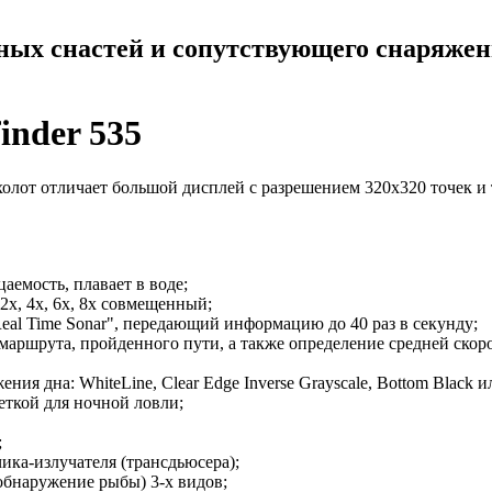
ных снастей и сопутствующего снаряже
nder 535
холот отличает большой дисплей с разрешением 320х320 точек и 
емость, плавает в воде;
х, 4х, 6х, 8x совмещенный;
Real Time Sonar", передающий информацию до 40 раз в секунду;
маршрута, пройденного пути, а также определение средней скор
я дна: WhiteLine, Clear Edge Inverse Grayscale, Bottom Black ил
ткой для ночной ловли;
;
ика-излучателя (трансдьюсера);
обнаружение рыбы) 3-х видов;