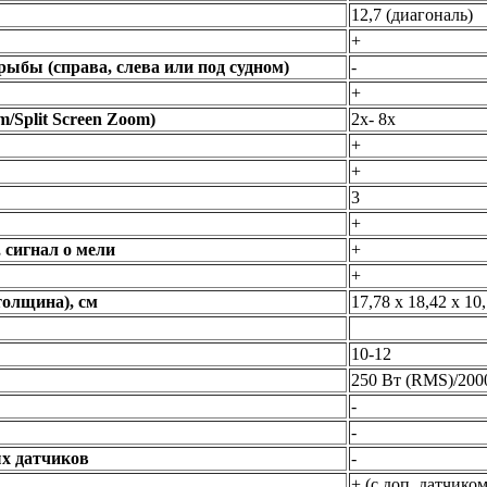
12,7 (диагональ)
+
ыбы (справа, слева или под судном)
-
+
Split Screen Zoom)
2x- 8x
+
+
3
+
 сигнал о мели
+
+
толщина), см
17,78 x 18,42 x 10
10-12
250 Вт (RMS)/200
-
-
х датчиков
-
+ (с доп. датчико