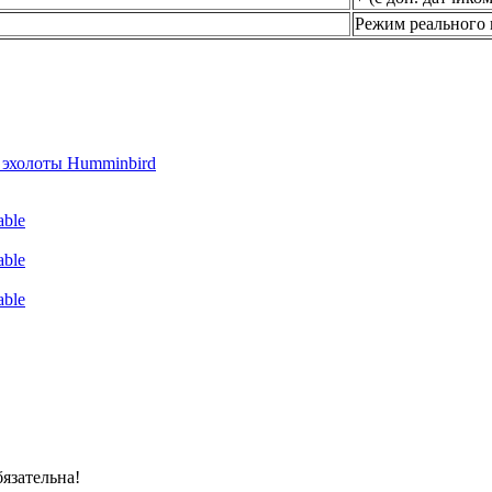
Режим реального вр
эхолоты Humminbird
ble
ble
ble
язательна!