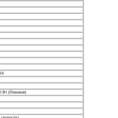
,16
0 Вт (Пиковая)
м скорости)