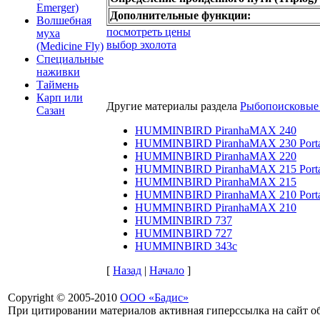
Emerger)
Дополнительные функции:
Волшебная
посмотреть цены
муха
выбор эхолота
(Medicine Fly)
Специальные
наживки
Таймень
Карп или
Другие материалы раздела
Рыбопоисковые 
Сазан
HUMMINBIRD PiranhaMAX 240
HUMMINBIRD PiranhaMAX 230 Porta
HUMMINBIRD PiranhaMAX 220
HUMMINBIRD PiranhaMAX 215 Porta
HUMMINBIRD PiranhaMAX 215
HUMMINBIRD PiranhaMAX 210 Porta
HUMMINBIRD PiranhaMAX 210
HUMMINBIRD 737
HUMMINBIRD 727
HUMMINBIRD 343c
[
Назад
|
Начало
]
Copyright © 2005-2010
ООО «Бадис»
При цитировании материалов активная гиперссылка на сайт об