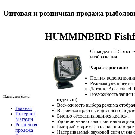
Оптовая и розничная продажа рыболов
HUMMINBIRD Fishfi
От модели 515 этот э
изображения.
Характеристики:
Полная водонепроница
Режимы увеличения: 2
Датчик "Accelerated 
Возможность записи 
Навигация сайта
отдельно);
Возможность выбора режима отображени
Главная
Высококонтрастный дисплей с подсве
Интернет
Быстро отсоединяющийся крепеж;
Магазин
Удобное меню с быстрой навигацией
Розничная
Быстрый старт с разпознаванием датч
продажа
Настраиваемый звуковой сигнал (на 