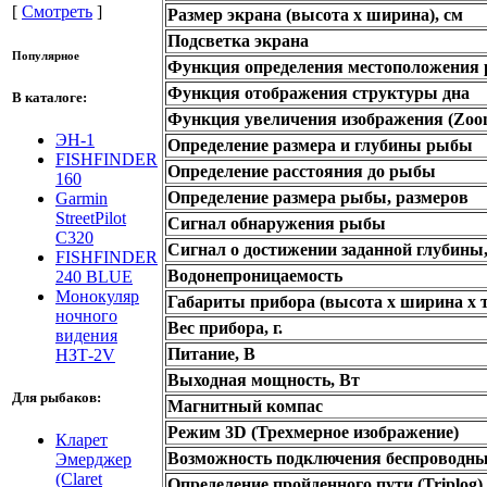
[
Смотреть
]
Размер экрана (высота х ширина), см
Подсветка экрана
Популярное
Функция определения местоположения р
Функция отображения структуры дна
В каталоге:
Функция увеличения изображения (Zoom/
ЭН-1
Определение размера и глубины рыбы
FISHFINDER
Определение расстояния до рыбы
160
Определение размера рыбы, размеров
Garmin
StreetPilot
Сигнал обнаружения рыбы
C320
Сигнал о достижении заданной глубины,
FISHFINDER
Водонепроницаемость
240 BLUE
Монокуляр
Габариты прибора (высота х ширина х 
ночного
Вес прибора, г.
видения
Питание, В
НЗТ-2V
Выходная мощность, Вт
Для рыбаков:
Магнитный компас
Режим 3D (Трехмерное изображение)
Кларет
Возможность подключения беспроводны
Эмерджер
(Claret
Определение пройденного пути (Triplog)