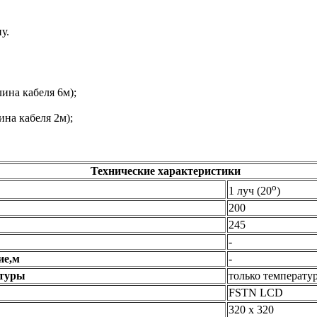
у.
ина кабеля 6м);
на кабеля 2м);
Технические характеристики
о
1 луч (20
)
200
245
-
ие,м
-
атуры
только температу
FSTN LCD
320 х 320