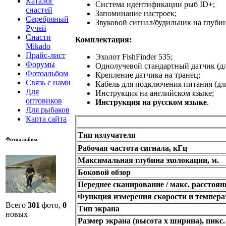
Каталог
Система идентификации рыб ID+;
снастей
Запоминание настроек;
Серебряный
Звуковой сигнал/будильник на глубин
Ручей
Снасти
Комплектация:
Mikado
Прайс-лист
Эхолот FishFinder 535;
Форумы
Однолучевой стандартный датчик (дл
Фотоальбом
Крепление датчика на транец;
Связь с нами
Кабель для подключения питания (дли
Для
Инструкция на английском языке;
оптовиков
Инструкция на русском языке
.
Для рыбаков
Карта сайта
Тип излучателя
Фотоальбом
Рабочая частота сигнала, кГц
Максимальная глубина эхолокации, м.
Боковой обзор
Переднее сканирование / макс. расстоян
Функция измерения скорости и темпер
Всего
301
фото,
0
Тип экрана
новых
Размер экрана (высота х ширина), пикс.