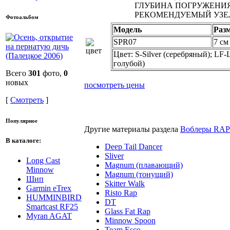
ГЛУБИНА ПОГРУЖЕНИЯ: 
РЕКОМЕНДУЕМЫЙ УЗЕЛ: 
Фотоальбом
Модель
Раз
SPR07
7 см
Цвет: S-Silver (серебряный); LF-
голубой)
Всего
301
фото,
0
новых
посмотреть цены
[
Смотреть
]
Популярное
Другие материалы раздела
Воблеры RA
В каталоге:
Deep Tail Dancer
Sliver
Long Cast
Magnum (плавающий)
Minnow
Magnum (тонущий)
Шип
Skitter Walk
Garmin eTrex
Risto Rap
HUMMINBIRD
DT
Smartcast RF25
Glass Fat Rap
Myran AGAT
Minnow Spoon
Team Esco