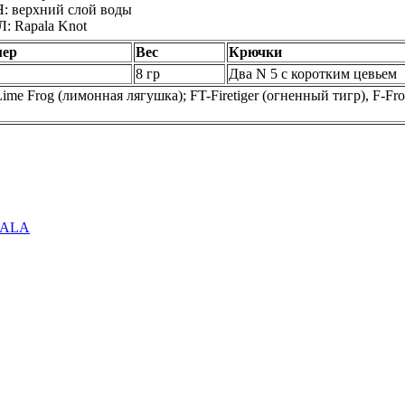
верхний слой воды
Rapala Knot
мер
Вес
Крючки
8 гр
Два N 5 с коротким цевьем
Lime Frog (лимонная лягушка); FT-Firetiger (огненный тигр), F-Fro
PALA