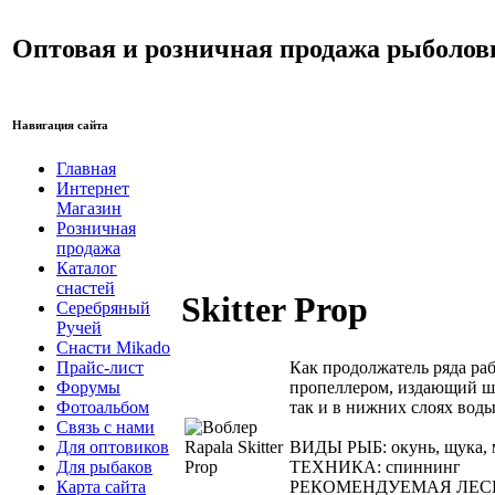
Оптовая и розничная продажа рыболов
Навигация сайта
Главная
Интернет
Магазин
Розничная
продажа
Каталог
снастей
Skitter Prop
Серебряный
Ручей
Снасти Mikado
Как продолжатель ряда ра
Прайс-лист
пропеллером, издающий шу
Форумы
так и в нижних слоях воды
Фотоальбом
Связь с нами
ВИДЫ РЫБ: окунь, щука, м
Для оптовиков
ТЕХНИКА: спиннинг
Для рыбаков
РЕКОМЕНДУЕМАЯ ЛЕСКА: 
Карта сайта