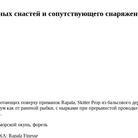
ных снастей и сопутствующего снаряже
ботающих поверху приманок Rapala, Skitter Prop из бальсового
м как от раненой рыбки, с нырками при прерывистой проводке,
.
орской окунь, форель
Rapala Finesse