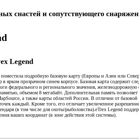
ных снастей и сопутствующего снаряже
nd
ex Legend
 поместила подробную базовую карту (Европы и Азии или Север
 в ярком прозрачном синем корпусе. Базовая карта содержит сл
оги федерального и регионального значения, железнодорожную с
амятью, объемом 8 мегабайт. Дополнительная память позволяет 
apSource, а также карты областей России. В отличии от базовой 
точек каждый. Кроме того, его отличает увеличенное разрешение
ендаря (в том числе для охоты/рыболовства).eTrex Legend под
ения ваших координат (в зоне действия этой системы).