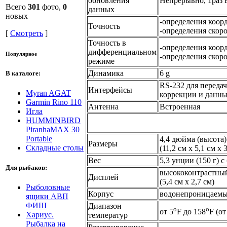
обновления
Непрерывно, 1раз 
Всего
301
фото,
0
данных
новых
-определения коорд
Точность
-определения скоро
[
Смотреть
]
Точность в
-определения коорд
дифференциальном
Популярное
-определения скоро
режиме
Динамика
6 g
В каталоге:
RS-232 для перед
Интерфейсы
Myran AGAT
коррекции и данны
Garmin Rino 110
Антенна
Встроенная
Игла
HUMMINBIRD
PiranhaMAX 30
Portable
4,4 дюйма (высота)
Размеры
Складные столы
(11,2 см х 5,1 см х 
Вес
5,3 унции (150 г) 
Для рыбаков:
высококонтрастный
Дисплей
(5,4 см х 2,7 см)
Рыболовные
Корпус
водонепроницаемый
ящики АВП
ФИШ
Диапазон
o
o
от 5
F до 158
F (от
Хариус.
температур
Рыбалка на