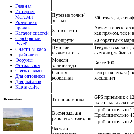
Главная
Интернет
Путевые точки/
Магазин
500 точек, иденти
значки
Розничная
Автоматическая за
продажа
Запись пути
как прямом, так и
Каталог снастей
Серебряный
Маршруты
20 обратимых марш
Ручей
Путевой
Текущая скорость, 
Снасти Mikado
вычислитель
счетчик), таймер 
Прайс-лист
Модели
Форумы
Более 100
эллипсоида
Фотоальбом
Связь с нами
Системы
Географическая (ш
Для оптовиков
координат
координат
Для рыбаков
Карта сайта
GPS приемник с 12
Тип приемника
Фотоальбом
их сигналы для вы
Приблизительно 15
Время захвата
Приблизительно 45
рабочего созвездия
Приблизительно 2 
Частота