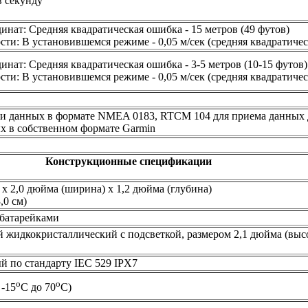
в секунду
инат: Средняя квадратическая ошибка - 15 метров (49 футов)
сти: В установившемся режиме - 0,05 м/сек (средняя квадратиче
инат: Средняя квадратическая ошибка - 3-5 метров (10-15 футов)
сти: В установившемся режиме - 0,05 м/сек (средняя квадратиче
ачи данных в формате NMEA 0183, RTCM 104 для приема данных
х в собственном формате Garmin
Конструкционные спецификации
 х 2,0 дюйма (ширина) х 1,2 дюйма (глубина)
3,0 см)
с батарейками
 жидкокристаллический с подсветкой, размером 2,1 дюйма (высо
 по стандарту IEC 529 IPX7
o
o
 -15
С до 70
С)