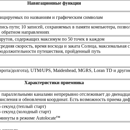
Навигационные функции
фицируемых по названиям и графическим символам
пись пути; 10 записей, сохраняемых в памяти компьютера, позв
 в обратном направлениях
рутов, содержащих максимум по 50 точек в каждом
средняя скорость, время восхода и заката Солнца, максимальная 
продолжительности путешествия, пройденный путь
ирота/долгота), UTM/UPS, Maidenhead, MGRS, Loran TD и друг
Характеристики приемника
 параллельными каналами непрерывно отслеживает до двенадца
числения и обновления координат. Есть возможность приема ди
 секунд (теплый старт)
 секунд (холодный старт)
тм
минуты в режиме Autolocate