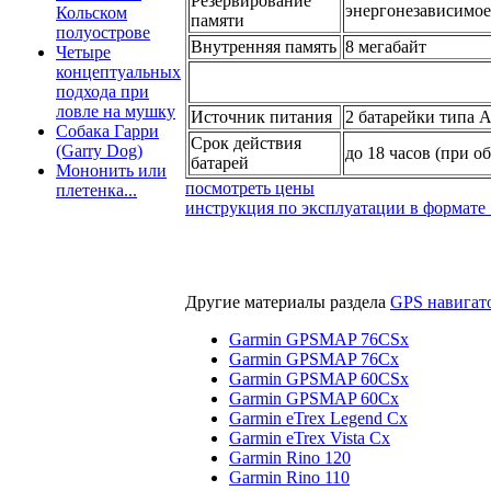
Резервирование
энергонезависимое,
Кольском
памяти
полуострове
Внутренняя память
8 мегабайт
Четыре
концептуальных
подхода при
ловле на мушку
Источник питания
2 батарейки типа А
Собака Гарри
Срок действия
(Garry Dog)
до 18 часов (при 
батарей
Мононить или
посмотреть цены
плетенка...
инструкция по эксплуатации в формате 
Другие материалы раздела
GPS навига
Garmin GPSMAP 76CSx
Garmin GPSMAP 76Cx
Garmin GPSMAP 60CSx
Garmin GPSMAP 60Cx
Garmin eTrex Legend Cx
Garmin eTrex Vista Cx
Garmin Rino 120
Garmin Rino 110