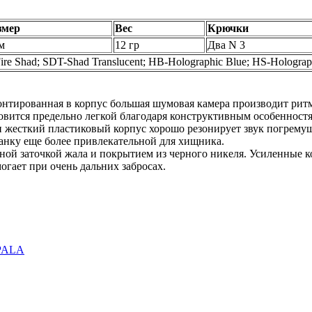
змер
Вес
Крючки
м
12 гр
Два N 3
ire Shad; SDT-Shad Translucent; HB-Holographic Blue; HS-Holograph
нтированная в корпус большая шумовая камера производит ри
новится предельно легкой благодаря конструктивным особенност
и жесткий пластиковый корпус хорошо резонирует звук погрему
анку еще более привлекательной для хищника.
ой заточкой жала и покрытием из черного никеля. Усиленные к
огает при очень дальних забросах.
PALA