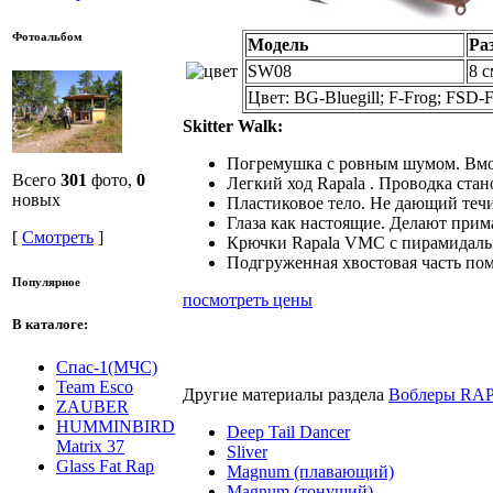
Фотоальбом
Модель
Ра
SW08
8 с
Цвет: BG-Bluegill; F-Frog; FSD-F
Skitter Walk:
Погремушка с ровным шумом. Вмо
Всего
301
фото,
0
Легкий ход Rapala . Проводка ста
новых
Пластиковое тело. Не дающий теч
Глаза как настоящие. Делают прим
[
Смотреть
]
Крючки Rapala VMC с пирамидальн
Подгруженная хвостовая часть пом
Популярное
посмотреть цены
В каталоге:
Спас-1(МЧС)
Team Esco
Другие материалы раздела
Воблеры RA
ZAUBER
HUMMINBIRD
Deep Tail Dancer
Matrix 37
Sliver
Glass Fat Rap
Magnum (плавающий)
Magnum (тонущий)