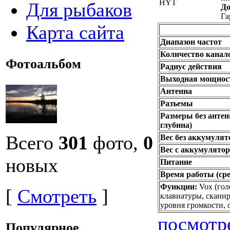
Для рыбаков
До
Га
Карта сайта
Диапазон частот
Количество канал
Фотоальбом
Радиус действия
Выходная мощнос
Антенна
Разъемы
Размеры без антен
глубина)
Всего
301
фото,
0
Вес без аккумулят
Вес с аккумулято
новых
Питание
Время работы (сре
Функции:
Vox (гол
[
Смотреть
]
клавиатуры, сканир
уровня громкости, 
посмотр
Популярное