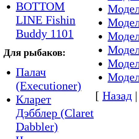
BOTTOM
Модел
LINE Fishin
Модел
Buddy 1101
Модел
Моде
Для рыбаков:
Моде
Палач
Модел
(Executioner)
[
Назад
Кларет
Дэбблер (Claret
Dabbler)