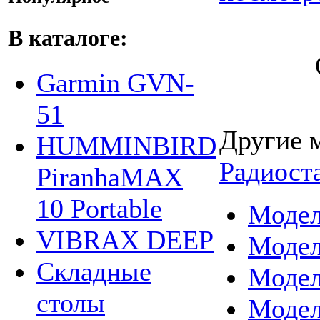
В каталоге:
Garmin GVN-
51
Другие 
HUMMINBIRD
Радиост
PiranhaMAX
10 Portable
Модел
VIBRAX DEEP
Модел
Складные
Модел
столы
Модел