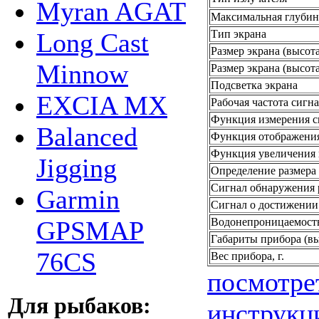
Myran AGAT
Максимальная глубин
Тип экрана
Long Cast
Размер экрана (высота
Minnow
Размер экрана (высот
Подсветка экрана
EXCIA MX
Рабочая частота сигна
Функция измерения с
Balanced
Функция отображения
Функция увеличения 
Jigging
Определение размера 
Сигнал обнаружения
Garmin
Сигнал о достижении
Водонепроницаемост
GPSMAP
Габариты прибора (вы
76CS
Вес прибора, г.
посмотре
Для рыбаков:
инструкц