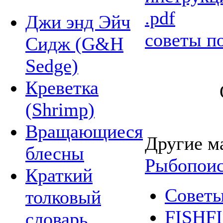
.pdf
Джи энд Эйч
советы п
Сидж (G&H
Sedge)
Креветка
(Shrimp)
Вращающиеся
Другие м
блесны
Рыбопои
Краткий
Советы
толковый
FISHF
словарь