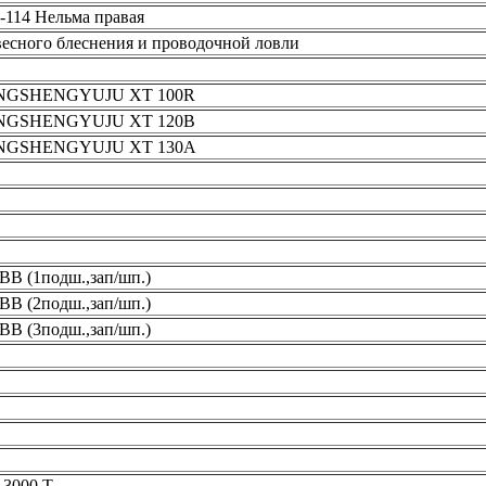
114 Нельма правая
весного блеснения и проводочной ловли
XINGSHENGYUJU XT 100R
XINGSHENGYUJU XT 120B
XINGSHENGYUJU XT 130A
B (1подш.,зап/шп.)
B (2подш.,зап/шп.)
B (3подш.,зап/шп.)
 3000 T