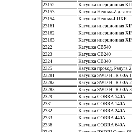
23152
Катушка инерционная КП-
23153
Катушка Нельма-Z для от
23154
Катушка Нельма-LUXE
23161
Катушка инерционная 
23162
Катушка инерционная 
23163
Катушка инерционная 
2322
Катушка CB540
2323
Катушка CB240
2324
Катушка CB340
2325
Катушка провод. Радуга-2
23281
Катушка SWD HTR-60A 1B
23282
Катушка SWD HTR-60A 2B
23283
Катушка SWD HTR-60A 3B
2329
Катушка COBRA 540A
2331
Катушка COBRA 140A
2332
Катушка COBRA 240A
2333
Катушка COBRA 440A
2336
Катушка COBRA 640A
2342
Катушка RYOBI Cynos SS