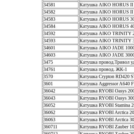
34581
Катушка AIKO HORUS II 15
34582
Катушка AIKO HORUS II 25
34583
Катушка AIKO HORUS 3000
34584
Катушка AIKO HORUS 4000
34592
Катушка AIKO TRINITY 200
34593
Катушка AIKO TRINITY 300
34601
Катушка AIKO JADE 1000 (
34603
Катушка AIKO JADE 3000 (
3475
Катушка провод.Тривол у
34761
Катушка провод. ЖК-1
3570
Катушка Crypton RD420 
3601
Катушка Aggressor A640 F
36042
Катушка RYOBI Oasys 20
36043
Катушка RYOBI Oasys 30
36052
Катушка RYOBI Stamina 2
36062
Катушка RYOBI Arctica 2
36063
Катушка RYOBI Arctica 3
360711
Катушка RYOBI Zauber 1
360712
Катушка RYOBI Zauber 2