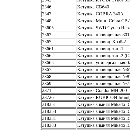
2346
Катушка CB640
2347
Катушка COBRA 340A
2348
Катушка Мини Cobra CB
23605
Катушка SWD Супер Нева
2362
Катушка проводочная 801
2365
Катушка провод. Краб-2
23661
Катушка провод. тип-1
23662
Катушка провод. тип-2 (С
23665
Катушка универсальная-02
2367
Катушка проводочная №67
2368
Катушка проводочная №87
2369
Катушка проводочная №77
2371
Катушка Condor MH-200
23726
Катушка RUBICON Infinity
318351
Катушка зимняя Mikado I
318353
Катушка зимняя Mikado I
318381
Катушка зимняя Mikado I
318383
Катушка зимняя Mikado I