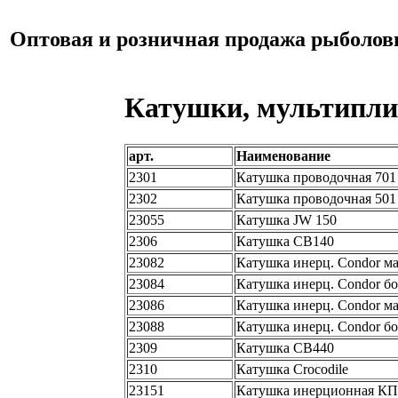
Оптовая и розничная продажа рыболов
Катушки, мультипл
арт.
Наименование
2301
Катушка проводочная 701
2302
Катушка проводочная 501
23055
Катушка JW 150
2306
Катушка CB140
23082
Катушка инерц. Condor ма
23084
Катушка инерц. Condor бо
23086
Катушка инерц. Condor ма
23088
Катушка инерц. Condor бо
2309
Катушка CB440
2310
Катушка Crocodile
23151
Катушка инерционная КП-