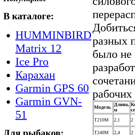
силовог
перерасп
В каталоге:
Добитьс
HUMMINBIRD
разных 
Matrix 12
было не 
Ice Pro
разрабо
Карахан
сочетан
Garmin GPS 60
рабочих 
Garmin GVN-
Длина,
К
Модель
м
с
51
T210M
2,1
2
Для рыбаков:
T240M
2,4
2