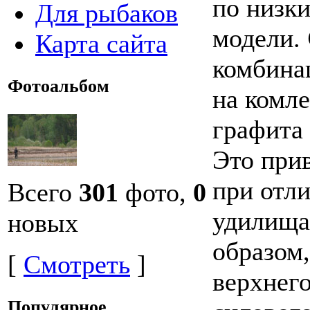
по низк
Для рыбаков
модели.
Карта сайта
комбина
Фотоальбом
на комл
графита 
Это при
при отл
Всего
301
фото,
0
удилища
новых
образом,
[
Смотреть
]
верхнего
Популярное