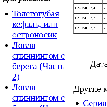
T240MH
2,4
2
Толстогубая
T270M
2,7
2
кефаль, или
T270MH
2,7
2
остроносик
Ловля
спиннингом с
Дата
берега (Часть
2)
Ловля
Другие 
спиннингом с
Сери