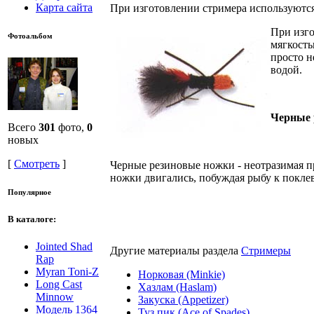
Карта сайта
При изготовлении стримера используются 
При изго
Фотоальбом
мягкость
просто н
водой.
Черные 
Всего
301
фото,
0
новых
[
Смотреть
]
Черные резиновые ножки - неотразимая пр
ножки двигались, побуждая рыбу к поклев
Популярное
В каталоге:
Jointed Shad
Другие материалы раздела
Стримеры
Rap
Myran Toni-Z
Норковая (Minkie)
Long Cast
Хазлам (Haslam)
Minnow
Закуска (Appetizer)
Модель 1364
Туз пик (Ace of Spades)