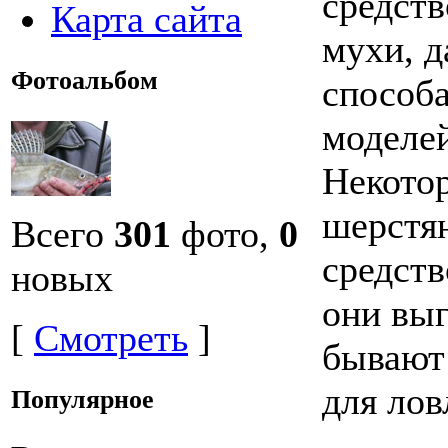
средст
Карта сайта
мухи, д
Фотоальбом
способа
моделей
Некото
шерстя
Всего
301
фото,
0
средств
новых
они вы
[
Смотреть
]
бывают
для лов
Популярное