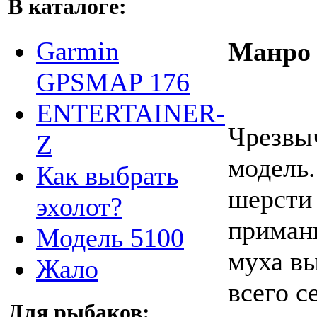
В каталоге:
Garmin
Манро 
GPSMAP 176
ENTERTAINER-
Чрезвы
Z
модель.
Как выбрать
шерсти 
эхолот?
приман
Модель 5100
муха в
Жало
всего с
Для рыбаков: