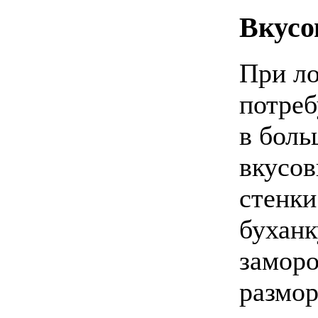
Вкусо
При ло
потреб
в бол
вкусов
стенки
буханк
заморо
размор