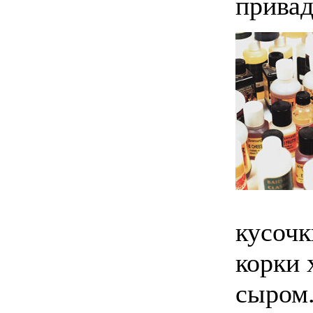
привад
кусочк
корки 
сыром.