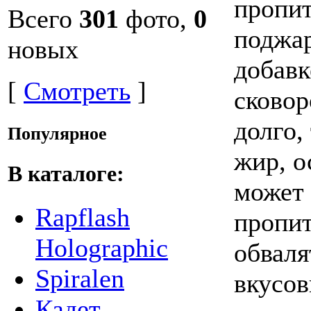
пропит
Всего
301
фото,
0
поджар
новых
добавк
[
Смотреть
]
сковор
долго,
Популярное
жир, о
В каталоге:
может 
Rapflash
пропит
Holographic
обваля
Spiralen
вкусов
Кадет