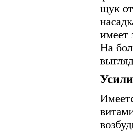
щук о
насадк
имеет 
На бол
выгляд
Усили
Имеетс
витами
возбуд