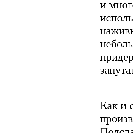
и мног
исполь
наживк
неболь
придер
запута
Как и 
произв
Подсла