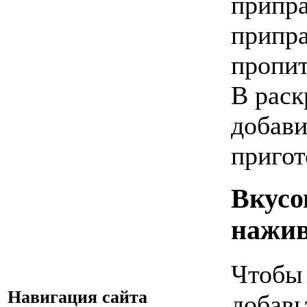
припра
припр
пропит
В рас
добави
пригот
Вкусо
нажи
Чтобы
Навигация сайта
добавь