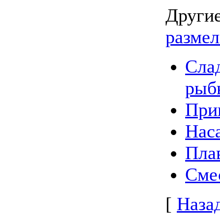
Другие
разме
Слад
рыб
При
Наса
Пла
Сме
[
Наза