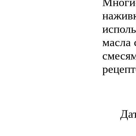
Многие
наживк
испол
масла 
смесям
рецепт
Да