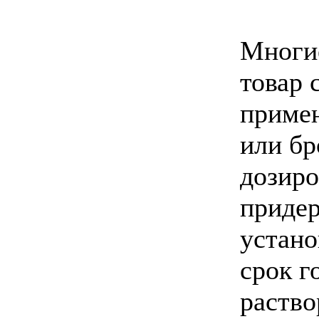
Многи
товар 
приме
или бр
дозиро
приде
устано
срок г
раство