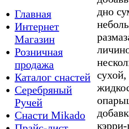
дно су
Главная
неболь
Интернет
размаз
Магазин
личино
Розничная
нескол
продажа
сухой,
Каталог снастей
жидкос
Серебряный
опары
Ручей
добавк
Снасти Mikado
кэрри-
Прайс-лист