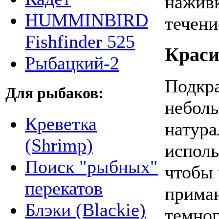
наживк
HUMMINBIRD
течени
Fishfinder 525
Краси
Рыбацкий-2
Подкр
Для рыбаков:
небол
Креветка
натура
(Shrimp)
исполь
Поиск "рыбных"
чтобы 
перекатов
приман
Блэки (Blackie)
темног