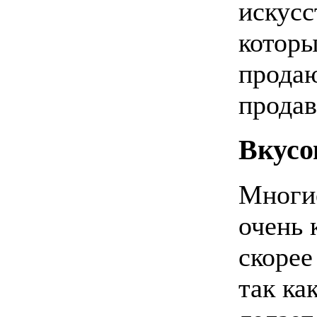
искусс
которы
продаю
продав
Вкусо
Многи
очень 
скорее
так ка