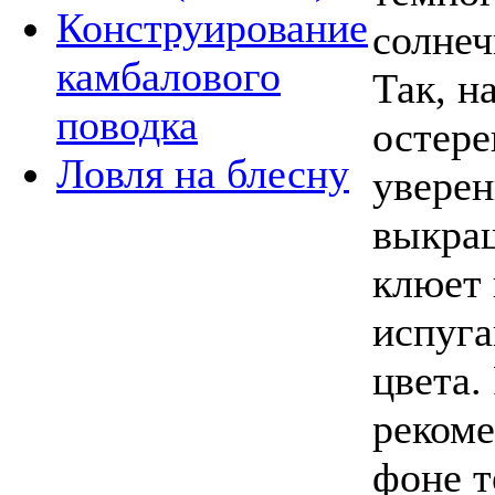
Конструирование
солнеч
камбалового
Так, н
поводка
остере
Ловля на блесну
уверен
выкраш
клюет 
испуга
цвета.
рекоме
фоне т