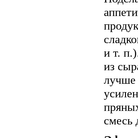
аппети
продук
сладко
и т. п
из сыр
лучше 
усилен
пряных
смесь 