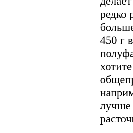
делает
редко 
больше
450 г 
полуфа
хотите
общепр
наприм
лучше
расточ