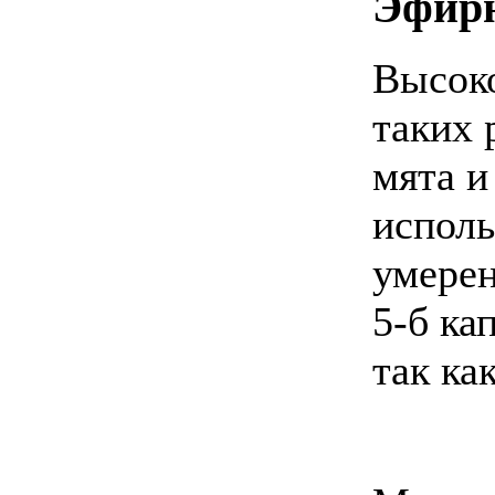
Эфир
Высок
таких 
мята и
исполь
умерен
5-б ка
так ка