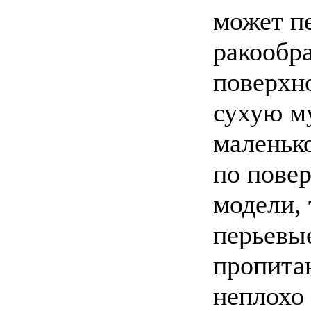
может п
ракообр
поверхн
сухую м
маленько
по пове
модели,
перьевые
пропита
неплохо 