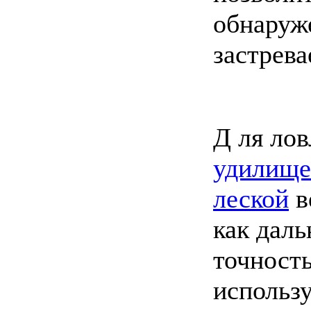
обнаруж
застрева
Д ля лов
удилище
леской
в
как даль
точность
использ