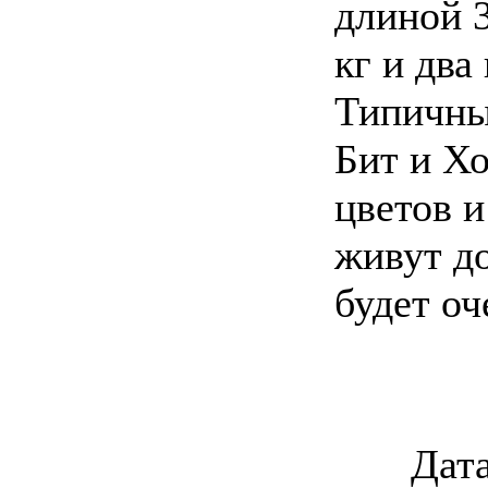
длиной 3
кг и два
Типичны
Бит и Х
цветов и
живут д
будет оч
Дата