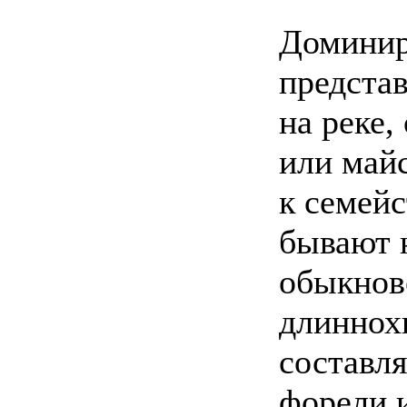
Доминир
предста
на реке,
или май
к семейс
бывают 
обыкнов
длиннох
составл
форели 