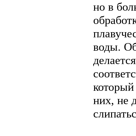
но в бо
обработ
плавуче
воды. О
делается
соответ
который 
них, не
слипатьс