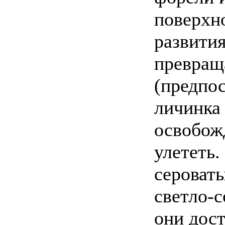
поверхно
развития
превращ
(предпос
личинка
освобожд
улететь.
сероваты
светло-с
они дос