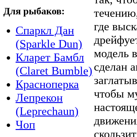
Для рыбаков:
течению,
где выск
Спаркл Дан
дрейфует
(Sparkle Dun)
модель в
Кларет Бамбл
сделан а
(Claret Bumble)
заглатыв
Красноперка
чтобы м
Лепрекон
настоящ
(Leprechaun)
движения
Чоп
скользит