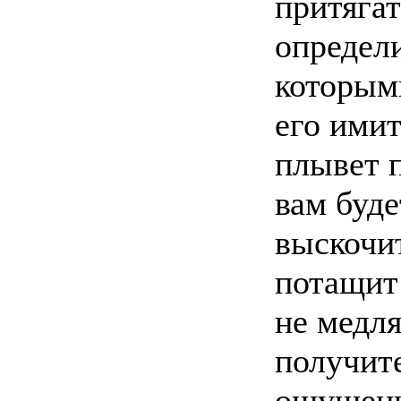
притяга
определи
которым
его ими
плывет 
вам буде
выскочит
потащит 
не медля
получите
ощущени