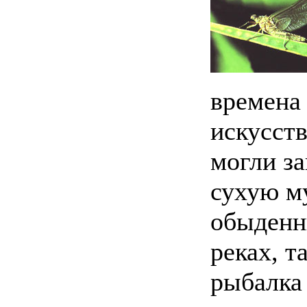
времена
искусст
могли за
сухую м
обыденн
реках, т
рыбалка