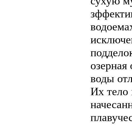
сухую м
зффекти
водоемах
исключе
подделок
озерная 
воды отл
Их тело
начесан
плавучес