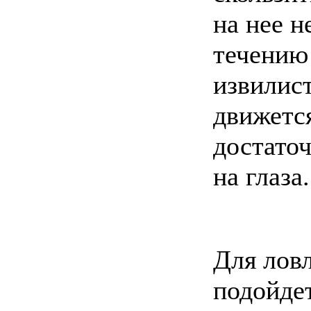
на нее н
течению 
извилист
движется
достаточ
на глаза.
Для ловл
подойдет