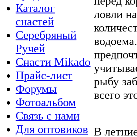
перед к
Каталог
ловли н
снастей
количес
Серебряный
водоема.
Ручей
предпоч
Снасти Mikado
учитывае
Прайс-лист
рыбу за
Форумы
всего эт
Фотоальбом
Связь с нами
Для оптовиков
В летни