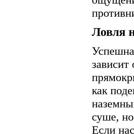
противн
Ловля н
Успешна
зависит
прямокр
как поде
наземны
суше, но
Если на