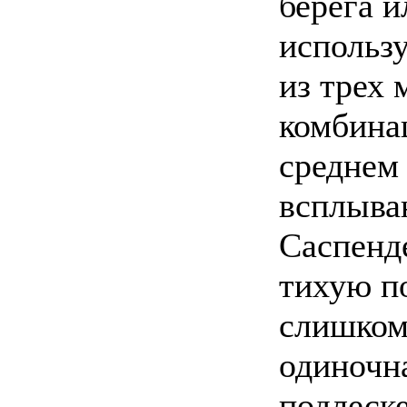
берега и
использ
из трех 
комбина
среднем 
всплыва
Саспенде
тихую по
слишком
одиночн
подлеске