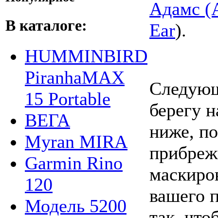
Адамс (
В каталоге:
Ear
).
HUMMINBIRD
PiranhaMAX
Следующ
15 Portable
берегу 
ВЕГА
ниже, п
Myran MIRA
прибреж
Garmin Rino
маскиро
120
вашего п
Модель 5200
так, чт