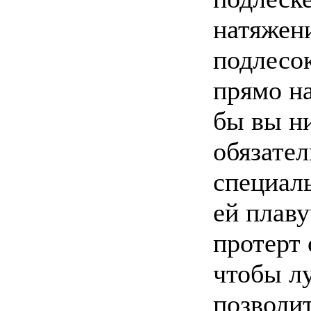
натяжени
подлесок
прямо н
бы вы ни
обязате
специал
ей плаву
протерт
чтобы л
позволит