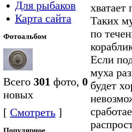
Для рыбаков
хватает 
Карта сайта
Таких м
по течен
Фотоальбом
кораблик
Если под
муха ра
Всего
301
фото,
0
будет х
новых
невозмо
сработае
[
Смотреть
]
распрос
Популярное