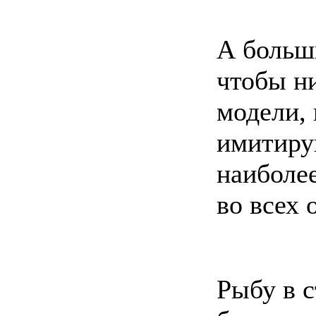
А больши
чтобы ни
модели,
имитиру
наиболе
во всех 
Рыбу в с