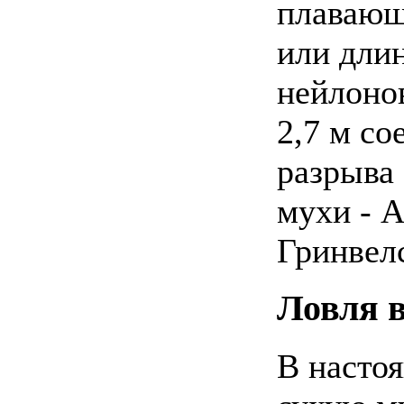
плавающ
или дли
нейлоно
2,7 м со
разрыва 
мухи - А
Гринвелс
Ловля в
В настоя