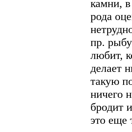
камни, в
рода оце
нетрудно
пр. рыбу
любит, к
делает н
такую п
ничего н
бродит и
это еще 