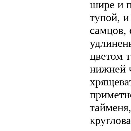
шире и п
тупой, и
самцов,
удлинен
цветом т
нижней 
хрящева
приметно
тайменя
круглов