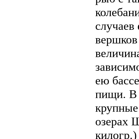
колебан
случаев
вершков 
величин
зависим
ею басс
пищи. В
крупные
озерах 
килогр.)