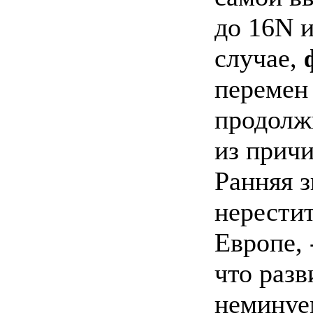
до 16N 
случае,
перемен 
продолж
из причи
Ранняя 
нерестит
Европе, 
что разв
неминуе