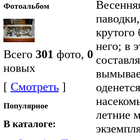
Весенняя
Фотоальбом
паводки
крутого 
него; в 
Всего
301
фото,
0
составл
новых
вымывае
[
Смотреть
]
оденется
насеком
Популярное
летние 
В каталоге:
экземпл