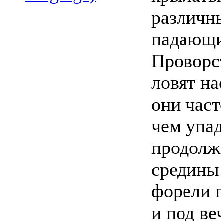
различны
падающие
Проворст
ловят н
они част
чем упад
продолжа
средины
форели 
и под ве