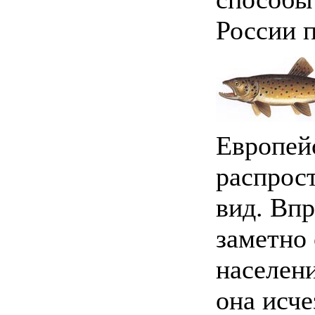
России 
Европей
распрос
вид. Вп
заметно
населени
она исче