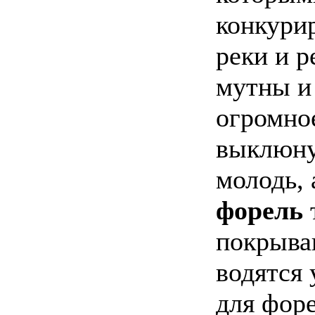
конкури
реки и р
мутны и
огромно
выклюну
молодь, 
форель
покрыва
водятся 
для фор