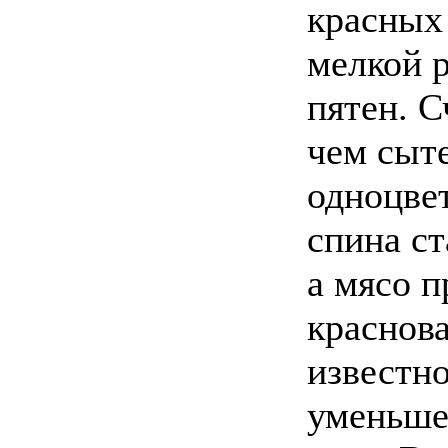
красных
мелкой 
пятен. С
чем сыт
одноцвет
спина ст
а мясо 
краснов
известно
уменьше