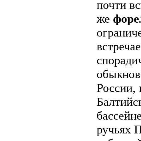
почти вс
же
форе
огранич
встречае
спорадич
обыкнов
России, 
Балтийс
бассейне
ручьях 