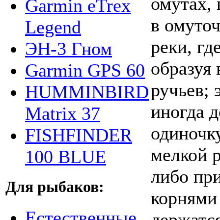
омутах,
Garmin eTrex
в омуто
Legend
реки, гд
ЭН-3 Гном
образуя 
Garmin GPS 60
ручьев; 
HUMMINBIRD
иногда д
Matrix 37
одиночк
FISHFINDER
мелкой 
100 BLUE
либо при
Для рыбаков:
корнями
Естественные
держатся