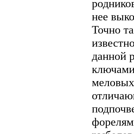
родников
нее вык
Точно та
известно
данной р
ключами
меловых
отличаю
подпочве
форелям