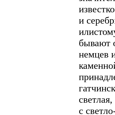
известко
и серебр
илистом
бывают 
немцев 
каменно
принадле
гатчинс
светлая,
с светло