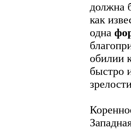
должна б
как изве
одна
фо
благопри
обилии 
быстро и
зрелости
Коренно
Западная