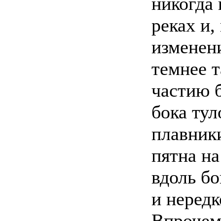
никогда 
реках и,
изменени
темнее 
частию б
бока ту
плавник
пятна н
вдоль бо
и нередк
Впрочем,