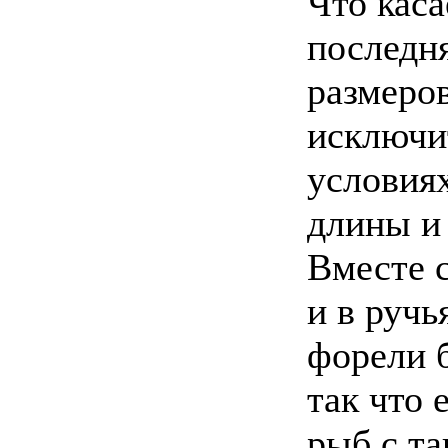
Что каса
последня
размеров
исключи
условия
длины и 
Вместе с
и в ручь
форели 
так что 
рыб с т