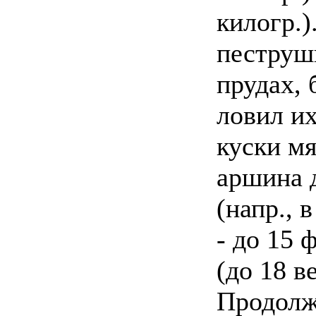
килогр.)
пеструш
прудах, 
ловил их
куски мя
аршина 
(напр., 
- до 15 
(до 18 в
Продолж