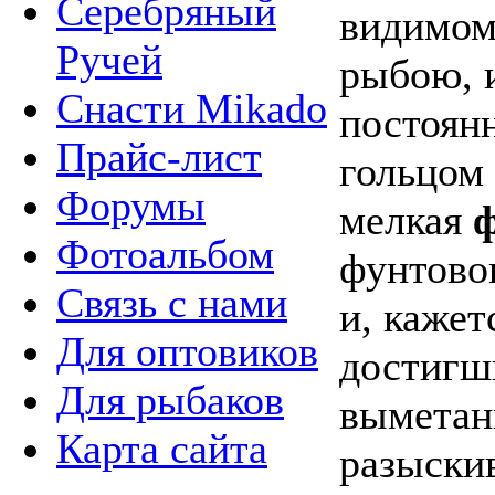
Серебряный
видимом
Ручей
рыбою, 
Снасти Mikado
постоян
Прайс-лист
гольцом
Форумы
мелкая
Фотоальбом
фунтово
Связь с нами
и, кажет
Для оптовиков
достигш
Для рыбаков
выметан
Карта сайта
разыскив