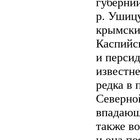
губерний
р. Ушицу
крымских
Каспийск
и перси
известне
редка в 
Северной
впадающ
также во
и она по