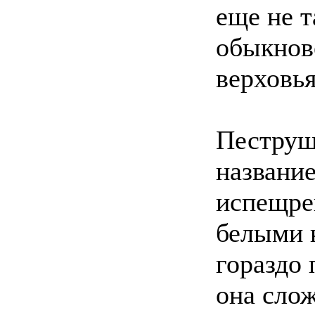
еще не т
обыкнов
верховья
Пеструшк
название
испещре
белыми 
гораздо 
она слож