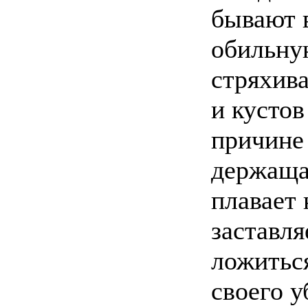
бывают 
обильну
стряхив
и кустов
причин
держащая
плавает 
заставля
ложиться
своего 