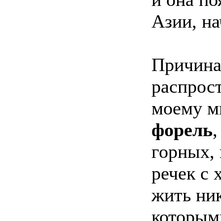
Азии, на
Причина
распрост
моему мн
форель
горных,
речек с 
жить ни
которым