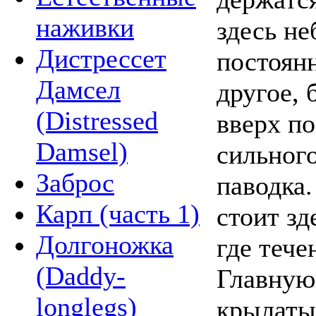
наживки
здесь н
Дистрессет
постоянн
Дамсел
другое,
(Distressed
вверх по
Damsel)
сильного
Заброс
паводка.
Карп (часть 1)
стоит зд
Долгоножка
где тече
(Daddy-
Главную
longlegs)
крылаты