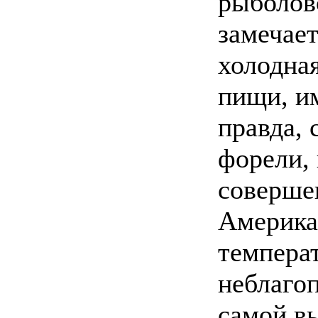
рыболово
замечае
холодная
пищи, и
правда, 
форели, 
соверше
Америка
темпера
неблагоп
самой вы