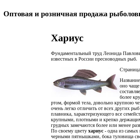
Оптовая и розничная продажа рыболов
Хариус
Фундаментальный труд Леонида Павлович
известных в России пресноводных рыб.
Страница
Название
оно чаще
составля
более кр
ртом, формой тела, довольно крупною че
очень легко отличить от всех других ры
плавника, характеризующего все семейст
крупными, плотными и крепко держащими
грудных замечаются более или менее ра
По своему цвету
хариус
- одна из самых
черными пятнышками, бока туловища све