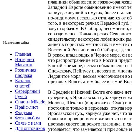
плавники обыкновенно грязно-оранжевые
Западной Европе обыкновенно имеют тем
хариус, живущий в омутах, более стально
по-видимому, несколько отличается от о
того, в некоторых речках Пермской губ.,
зовут горбачом. В Сибири, несомненно, 
гораздо менее. Только в реках Северного
свидетельству некоторых лобвинских рыб
Навигация сайта
живет в гористых местностях и вместе с
Восточной России и всей Сибири, где он 
Главная
В реках, впадающих в Черное море, он вс
Интернет
что распространение его в России предс
Магазин
Балтийское море, весьма обыкновенен в Ф
Розничная
Онежскому, Пейпусу и, вероятно, многи
продажа
Ледовитое моря, весьма многочислен во 
Каталог
притоках Волги, а тем более в самой Во
снастей
Серебряный
В Средней и Нижней Волге его даже нет в
Ручей
губернии; в Ярославской губ. хариусы жи
Снасти Mikado
Мологи, Шексны (в притоке ее Суде) и в 
Прайс-лист
постоянно только в верховьях, откуда из
Форумы
Ярославской губ., хариуса уже нет, что
Фотоальбом
большим проворством и живостью и в это
Связь с нами
цветами своего широкого плавника, и хв
Для оптовиков
утомляется, что замечается и при ловле е