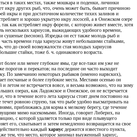
ться в таких местах, также мошкара и поденки, личинки
яет икру других рыб, что, очень может быть, бывает причиною
ей икры и при достаточном количестве тихих заливов и
требляет и хорошо укрытую икру лососей, а в Онежском озере
так как истребляет икру форели, с которою живет вместе, хотя
одаль нескольких хариусов, выжидающих удобного времени,
и сушеные (весною). Изредка он ест также молодь рыб и
ю часть времени года хариусы живут небольшими стайками,
ь, что до своей возмужалости стая молодых хариусов
большие стайки, тоже б. ч. одинакового возраста.
 более или менее глубокие ямы, где все-таки им уже не
е порогов и перекатов; на последние он часто выходит
вку. По замечанию некоторых рыбаков (именно нарвских),
ивает песчаные и более глубокие места. Местами осенью он
й и летом не встречается вовсе, и весьма возможно, что на зиму
ольших озерах, как Ладожское и Онежское, он не встречается
е, что в течение всего лета хариусы стоят днем постоянно на
ще течет ровною струею, так что рыбе удобно высматривать на
нями, приближаясь для корма к мелкому берегу, где течение
лывущими мимо насекомыми. Иногда, говорит Либерих, на
озицию, с которой удаляется только при виде плывущего
няет его, схватывает и затем немедленно возвращается на свое
о действительно каждый
хариус
держится известного пункта,
кже тем, что место, которое занимал выуженный хариус,