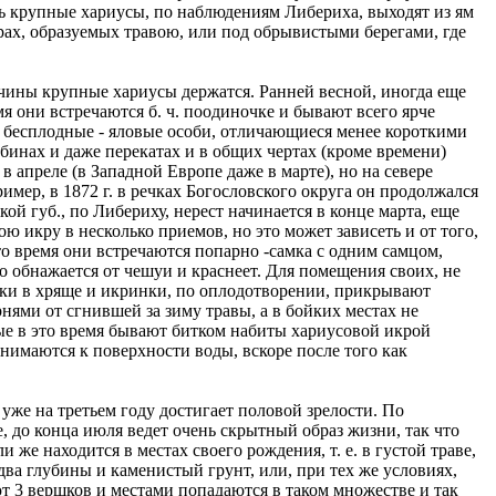
нь крупные хариусы, по наблюдениям Либериха, выходят из ям
орах, образуемых травою, или под обрывистыми берегами, где
ичины крупные хариусы держатся. Ранней весной, иногда еще
мя они встречаются б. ч. поодиночке и бывают всего ярче
и бесплодные - яловые особи, отличающиеся менее короткими
бинах и даже перекатах и в общих чертах (кроме времени)
 апреле (в Западной Европе даже в марте), но на севере
ример, в 1872 г. в речках Богословского округа он продолжался
ой губ., по Либериху, нерест начинается в конце марта, еще
ою икру в несколько приемов, но это может зависеть и от того,
то время они встречаются попарно -самка с одним самцом,
о обнажается от чешуи и краснеет. Для помещения своих, не
мки в хряще и икринки, по оплодотворении, прикрывают
нями от сгнившей за зиму травы, а в бойких местах не
рые в это время бывают битком набиты хариусовой икрой
имаются к поверхности воды, вскоре после того как
 уже на третьем году достигает половой зрелости. По
, до конца июля ведет очень скрытный образ жизни, так что
 же находится в местах своего рождения, т. е. в густой траве,
а глубины и каменистый грунт, или, при тех же условиях,
ют 3 вершков и местами попадаются в таком множестве и так