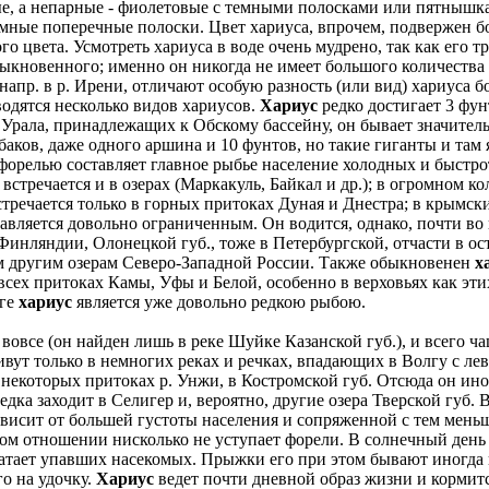
, а непарные - фиолетовые с темными полосками или пятнышка
ные поперечные полоски. Цвет хариуса, впрочем, подвержен бо
го цвета. Усмотреть хариуса в воде очень мудрено, так как его 
быкновенного; именно он никогда не имеет большого количества
 напр. в р. Ирени, отличают особую разность (или вид) хариуса б
водятся несколько видов хариусов.
Хариус
редко достигает 3 фун
 Урала, принадлежащих к Обскому бассейну, он бывает значитель
аков, даже одного аршина и 10 фунтов, но такие гиганты и та
 форелью составляет главное рыбье население холодных и быстр
встречается и в озерах (Маркакуль, Байкал и др.); в огромном к
тречается только в горных притоках Дуная и Днестра; в крымских
тавляется довольно ограниченным. Он водится, однако, почти во 
инляндии, Олонецкой губ., тоже в Петербургской, отчасти в ост
м другим озерам Северо-Западной России. Также обыкновенен
х
всех притоках Камы, Уфы и Белой, особенно в верховьях как эти
лге
хариус
является уже довольно редкою рыбою.
овсе (он найден лишь в реке Шуйке Казанской губ.), и всего чащ
вут только в немногих реках и речках, впадающих в Волгу с лево
некоторых притоках р. Унжи, в Костромской губ. Отсюда он иног
редка заходит в Селигер и, вероятно, другие озера Тверской губ.
 зависит от большей густоты населения и сопряженной с тем мень
м отношении нисколько не уступает форели. В солнечный день 
атает упавших насекомых. Прыжки его при этом бывают иногда и
го на удочку.
Хариус
ведет почти дневной образ жизни и кормитс