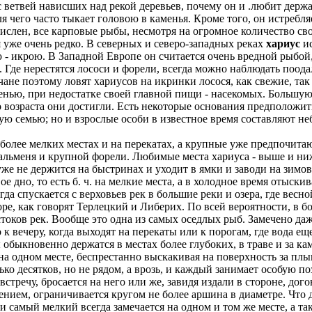
 ветвей нависших над рекой деревьев, почему он и .любит держа
я чего часто тыкает головою в каменья. Кроме того, он истребл
слен, все карповые рыбы, несмотря на огромное количество сво
 уже очень редко. В северных и северо-западных реках
хариус
ис
- икрою. В Западной Европе он считается очень вредной рыбой, 
ек. Где нерестятся лососи и форели, всегда можно наблюдать по
не поэтому ловят хариусов на икринки лосося, как свежие, так 
сенью, при недостатке своей главной пищи - насекомых. Большу
 возраста они достигли. Есть некоторые основания предположит
дную семью; но и взрослые особи в известное время составляют не
лее мелких местах и на перекатах, а крупные уже предпочитают
альменя и крупной форели. Любимые места хариуса - выше и ниж
же не держится на быстринах и уходит в ямки и заводи на зимо
ое дно, то есть б. ч. на мелкие места, а в холодное время отыск
да спускается с верховьев рек в большие реки и озера, где весно
ре, как говорят Терлецкий и Либерих. По всей вероятности, в б
стоков рек. Вообще это одна из самых оседлых рыб. Замечено даж
о к вечеру, когда выходят на перекаты или к порогам, где вода е
быкновенно держатся в местах более глубоких, в траве и за кам
на одном месте, беспрестанно выскакивая на поверхность за п
ко десятков, но не рядом, а врозь, и каждый занимает особую п
стречу, бросается на него или же, завидя издали в стороне, дого
ением, ограничивается кругом не более аршина в диаметре. Чт
 самый мелкий всегда замечается на одном и том же месте, а та