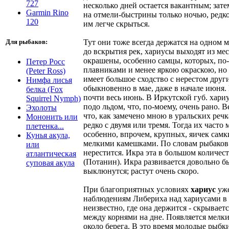
727
несколько дней остается вакантным; зат
Garmin Rino
на отмели-быстрины только ночью, редко
120
им легче скрыться.
Тут они тоже всегда держатся на одном 
Для рыбаков:
до вскрытия рек, хариусы выходят из мес
окрашены, особенно самцы, которых, по-
Петер Росс
плавниками и менее яркою окраскою, но 
(Peter Ross)
имеет большое сходство с нерестом други
Нимфа лисья
обыкновенно в мае, даже в начале июня. 
белка (Fox
почти весь июнь. В Иркутской губ. хариу
Squirrel Nymph)
подо льдом, что, по-моему, очень рано. 
Эхолоты
что, как замечено мною в уральских реч
Мононить или
редко с двумя или тремя. Тогда их част
плетенка...
особенно, впрочем, крупных, яичек сам
Кунья акула,
мелкими камешками. По словам рыбаков
или
нерестится. Икра эта в большом количес
атлантическая
(Потанин). Икра развивается довольно 
суповая акула
выклюнутся; растут очень скоро.
При благоприятных условиях
хариус
уже
наблюдениям Либериха над хариусами в р
неизвестно, где она держится - скрывает
между корнями на дне. Появляется мелк
около берега. В это время молодые рыбк