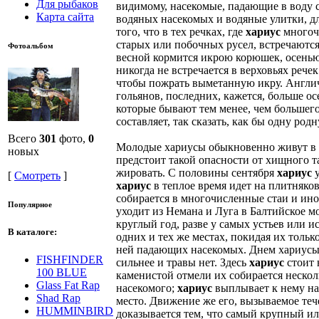
Для рыбаков
видимому, насекомые, падающие в воду с
Карта сайта
водяных насекомых и водяные улитки, дл
того, что в тех речках, где
хариус
многочи
старых или побочных русел, встречаются
Фотоальбом
весной кормится икрою корюшек, осенью 
никогда не встречается в верховьях реч
чтобы пожрать выметанную икру. Англича
гольянов, последних, кажется, больше о
которые бывают тем менее, чем большего
составляет, так сказать, как бы одну ро
Всего
301
фото,
0
Молодые хариусы обыкновенно живут в бо
новых
предстоит такой опасности от хищного т
жировать. С половины сентября
хариус
у
[
Смотреть
]
хариус
в теплое время идет на плитняков
собирается в многочисленные стаи и иног
Популярное
уходит из Немана и Луга в Балтийское мо
круглый год, разве у самых устьев или и
В каталоге:
одних и тех же местах, покидая их тольк
ней падающих насекомых. Днем хариусы о
FISHFINDER
сильнее и травы нет. Здесь
хариус
стоит 
100 BLUE
каменистой отмели их собирается несколь
Glass Fat Rap
насекомого;
хариус
выплывает к нему нав
Shad Rap
место. Движение же его, вызываемое теч
HUMMINBIRD
доказывается тем, что самый крупный или