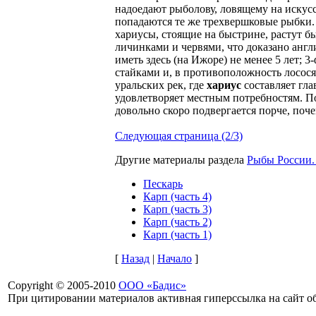
надоедают рыболову, ловящему на искусс
попадаются те же трехвершковые рыбки. К
хариусы, стоящие на быстрине, растут б
личинками и червями, что доказано анг
иметь здесь (на Ижоре) не менее 5 лет; 
стайками и, в противоположность лосося
уральских рек, где
хариус
составляет гла
удовлетворяет местным потребностям. П
довольно скоро подвергается порче, поче
Следующая страница (2/3)
Другие материалы раздела
Рыбы России.
Пескарь
Карп (часть 4)
Карп (часть 3)
Карп (часть 2)
Карп (часть 1)
[
Назад
|
Начало
]
Copyright © 2005-2010
ООО «Бадис»
При цитировании материалов активная гиперссылка на сайт об