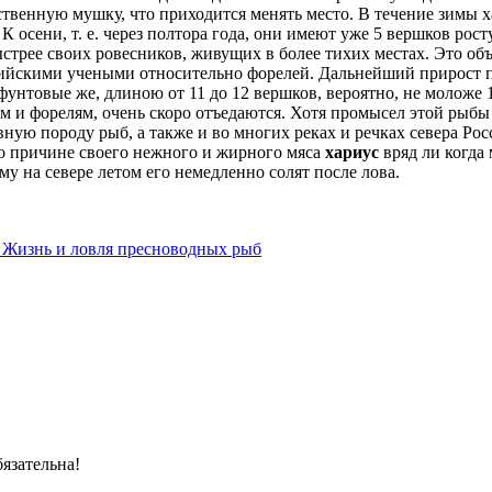
твенную мушку, что приходится менять место. В течение зимы ха
 осени, т. е. через полтора года, они имеют уже 5 вершков рост
ыстрее своих ровесников, живущих в более тихих местах. Это о
лийскими учеными относительно форелей. Дальнейший прирост 
3-фунтовые же, длиною от 11 до 12 вершков, вероятно, не молож
м и форелям, очень скоро отъедаются. Хотя промысел этой рыбы 
вную породу рыб, а также и во многих реках и речках севера Ро
о причине своего нежного и жирного мяса
хариус
вряд ли когда
му на севере летом его немедленно солят после лова.
 Жизнь и ловля пресноводных рыб
язательна!