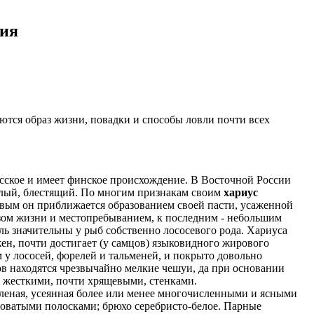
ния
ются образ жизни, повадки и способы ловли почти всех
усское и имеет финское происхождение. В Восточной России
етлый, блестящий. По многим признакам своим
хариус
рвым он приближается образованием своей пасти, усаженной
азом жизни и местопребыванием, к последним - небольшим
ь значительны у рыб собственно лососевого рода. Хариуса
ен, почти достигает (у самцов) языковидного жирового
м у лососей, форелей и тальменей, и покрыто довольно
в находятся чрезвычайно мелкие чешуи, да при основании
о жесткими, почти хрящевыми, стенками.
еленая, усеянная более или менее многочисленными и ясными
оватыми полосками; брюхо серебристо-белое. Парные