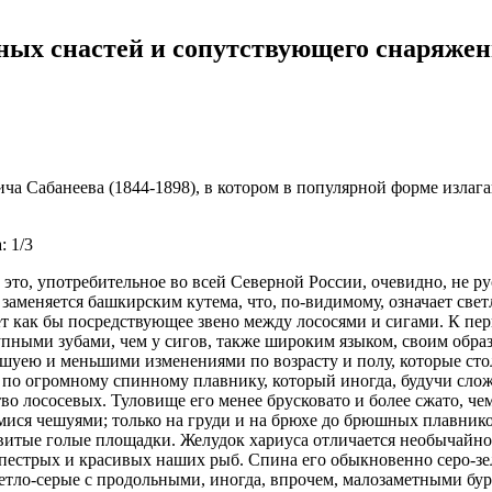
ных снастей и сопутствующего снаряже
а Сабанеева (1844-1898), в котором в популярной форме излага
: 1/3
 это, употребительное во всей Северной России, очевидно, не р
 заменяется башкирским кутема, что, по-видимому, означает св
ет как бы посредствующее звено между лососями и сигами. К пе
упными зубами, чем у сигов, также широким языком, своим обр
шуею и меньшими изменениями по возрасту и полу, которые стол
б по огромному спинному плавнику, который иногда, будучи слож
во лососевых. Туловище его менее брусковато и более сжато, че
ся чешуями; только на груди и на брюхе до брюшных плавнико
звитые голые площадки. Желудок хариуса отличается необычайн
 пестрых и красивых наших рыб. Спина его обыкновенно серо-з
тло-серые с продольными, иногда, впрочем, малозаметными бур