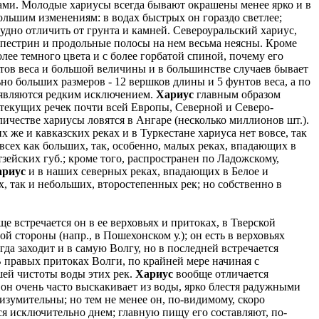
ми. Молодые хариусы всегда бывают окрашены менее ярко и в
льшим изменениям: в водах быстрых он гораздо светлее;
трудно отличить от грунта и камней. Североуральский хариус,
 пестрин и продольные полосы на нем весьма неясны. Кроме
олее темного цвета и с более горбатой спиной, почему его
тов веса и большой величины и в большинстве случаев бывает
но больших размеров - 12 вершков длины и 5 фунтов веса, а по
м являются редким исключением.
Хариус
главным образом
отекущих речек почти всей Европы, Северной и Северо-
оличестве хариусы ловятся в Ангаре (несколько миллионов шт.).
 же и кавказских реках и в Туркестане хариуса нет вовсе, так
всех как больших, так, особенно, малых реках, впадающих в
зейских губ.; кроме того, распространен по Ладожскому,
ариус
и в наших северных реках, впадающих в Белое и
х, так и небольших, второстепенных рек; но собственно в
е встречается он в ее верховьях и притоках, в Тверской
й стороны (напр., в Пошехонском у.); он есть в верховьях
да заходит и в самую Волгу, но в последней встречается
 В правых притоках Волги, по крайней мере начиная с
шей чистоты воды этих рек.
Хариус
вообще отличается
он очень часто выскакивает из воды, ярко блестя радужными
зумительны; но тем не менее он, по-видимому, скоро
я исключительно днем; главную пищу его составляют, по-