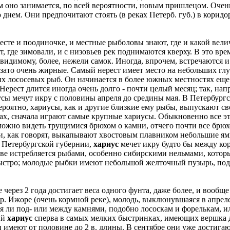
ем оно занимается, по всей вероятности, новым пришлецом. Оче
 днем. Они предпочитают стоять (в реках Петерб. губ.) в корид
месте и поодиночке, и местные рыболовы знают, где и какой вел
т, где зимовали, и с низовьев рек поднимаются кверху. В это вре
видимому, более, нежели самок. Иногда, впрочем, встречаются 
зато очень жирные. Самый нерест имеет место на небольших глу
х лососевых рыб. Он начинается в более южных местностях еще в
Нерест длится иногда очень долго - почти целый месяц; так, нап
сы мечут икру с половины апреля до средины мая. В Петербургск
Вероятно, хариусы, как и другие близкие ему рыбы, выпускают св
ках, сначала играют самые крупные хариусы. Обыкновенно все э
о можно видеть трущимися брюхом о камни, отчего почти все брюх
ки, как говорят, выкапывают хвостовым плавником небольшие я
 Петербургской губернии,
хариус
мечет икру будто бы между кор
тве истребляется рыбами, особенно сибирскими нельмами, кото
быстро; молодые рыбки имеют небольшой желточный пузырь, подн
 через 2 года достигает веса одного фунта, даже более, и вообще
. Ижоре (очень кормной реке), молодь, выклюнувшаяся в апреле
ся ли под- или между камнями, подобно лососкам и форелькам, или
ий
хариус
сперва в самых мелких быстринках, имеющих вершка дв
и имеют от половине до 2 в. длины. В сентябре они уже достига