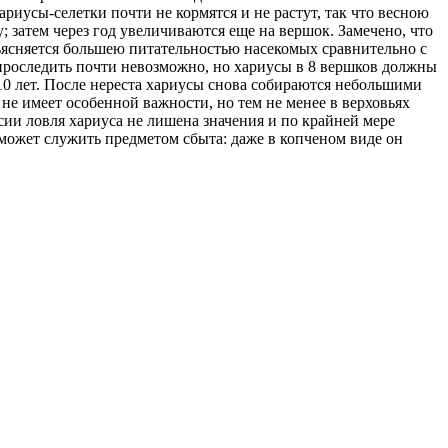
риусы-селетки почти не кормятся и не растут, так что весною
у; затем через год увеличиваются еще на вершок. Замечено, что
бъясняется большею питательностью насекомых сравнительно с
проследить почти невозможно, но хариусы в 8 вершков должны
е 10 лет. После нереста хариусы снова собираются небольшими
не имеет особенной важности, но тем не менее в верховьях
ссии ловля хариуса не лишена значения и по крайней мере
 может служить предметом сбыта: даже в копченом виде он