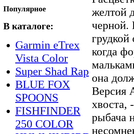
Популярное
желтой д
черной.
В каталоге:
грудкой 
Garmin eTrex
когда ф
Vista Color
мальками
Super Shad Rap
она дол
BLUE FOX
Версия А
SPOONS
хвоста, 
FISHFINDER
рыбача н
250 COLOR
несомне