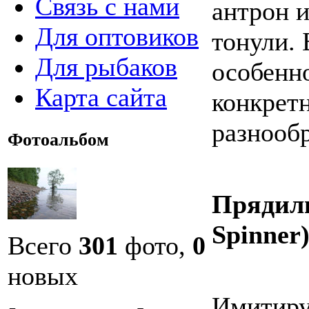
Связь с нами
антрон и
Для оптовиков
тонули. 
Для рыбаков
особенно
Карта сайта
конкрет
разнооб
Фотоальбом
Прядил
Spinner
Всего
301
фото,
0
новых
Имитиру