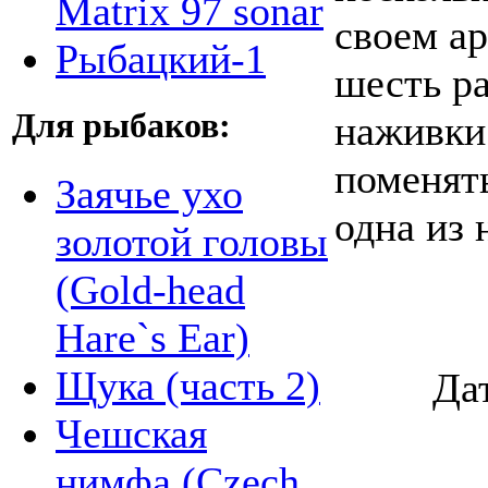
Matrix 97 sonar
своем ар
Рыбацкий-1
шесть р
Для рыбаков:
наживки.
поменят
Заячье ухо
одна из 
золотой головы
(Gold-head
Hare`s Ear)
Щука (часть 2)
Да
Чешская
нимфа (Czech