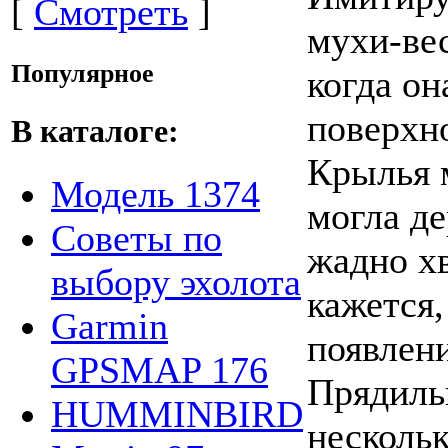
[
Смотреть
]
мухи-вес
Популярное
когда он
поверхн
В каталоге:
Крылья 
Модель 1374
могла де
Советы по
жадно х
выбору эхолота
кажется
Garmin
появлени
GPSMAP 176
Прядиль
HUMMINBIRD
нескольк