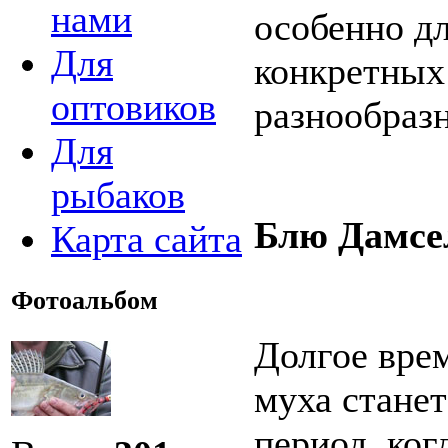
нами
особенно дл
Для
конкретных
оптовиков
разнообраз
Для
рыбаков
Блю Дамсел
Карта сайта
Фотоальбом
Долгое врем
муха станет
период, ког