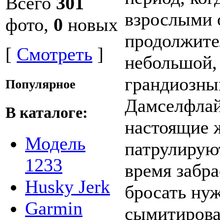
Всего
301
взрослыми 
фото,
0
новых
продолжите
[
Смотреть
]
небольшой, 
грандиозны
Популярное
Дамселфлай
В каталоге:
настоящие 
Модель
патрулирую
1233
время забра
Husky Jerk
бросать нуж
Garmin
сымитирова