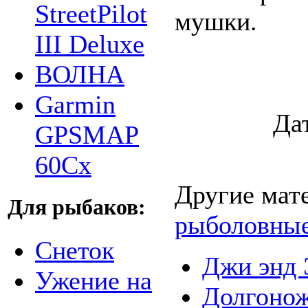
StreetPilot
мушки.
III Deluxe
ВОЛНА
Garmin
Да
GPSMAP
60Cx
Другие мат
Для рыбаков:
рыболовны
Снеток
Джи энд 
Ужение на
Долгонож