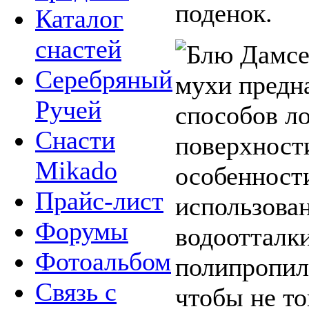
поденок.
Каталог
снастей
Серебряный
мухи предн
Ручей
способов ло
Снасти
поверхности
Mikado
особенност
Прайс-лист
использова
Форумы
водоотталк
Фотоальбом
полипропиле
Связь с
чтобы не то